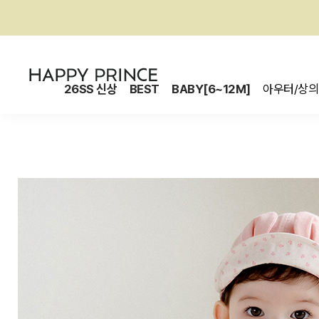
26SS 신상
BEST
BABY[6~12M]
아우터/상의