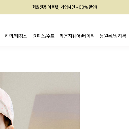
회원전용 아울렛, 가입하면 ~60% 할인!
멤버십 최대 28,000원 혜택
하의/레깅스
원피스/수트
라운지웨어/베이직
등원룩/상하복