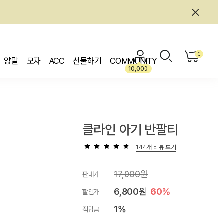
0
양말
모자
ACC
선물하기
COMMUNITY
10,000
클라인 아기 반팔티
144개 리뷰 보기
17,000원
판매가
6,800원
60%
할인가
1%
적립금