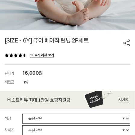
[SIZE ~6Y] 퓨어 베이직 런닝 2P세트
284개 리뷰 보기
16,000원
판매가
적립금
1%
색상
사이즈