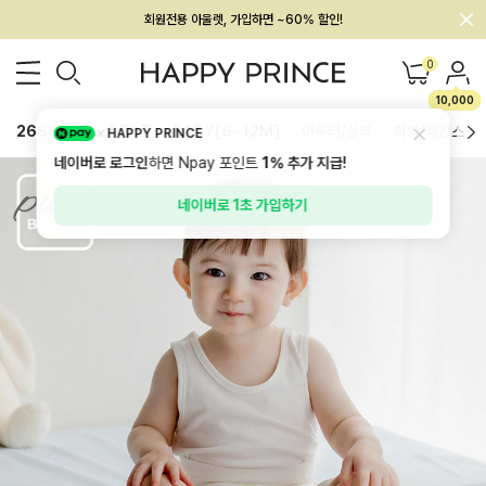
회원전용 아울렛, 가입하면 ~60% 할인!
멤버십 최대 28,000원 혜택
0
10,000
26SS 신상
BEST
BABY[6~12M]
아우터/상의
하의/레깅스
HAPPY PRINCE
네이버로 로그인
하면 Npay 포인트
1%
추가 지급!
네이버로 1초 가입하기