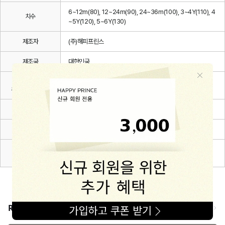
6~12m(80), 12~24m(90), 24~36m(100), 3~4Y(110), 4
치수
~5Y(120), 5~6Y(130)
제조자
(주)해피프린스
제조국
대한민국
세탁방법 및
상세설명 참조
취급시 주의사항
제조연월
2026.03.
품질보증기준
관련 법 및 소비자 분쟁해결 규정에 따름
A/S 책임자와
해피프린스/1668-1570
전화번호