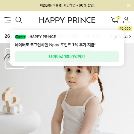
멤버십 최대 28,000원 혜택
0
10,000
26SS 신상
BEST
BABY[6~12M]
아우터/상의
하의/레깅스
HAPPY PRINCE
네이버로 로그인
하면 Npay 포인트
1%
추가 지급!
네이버로 1초 가입하기