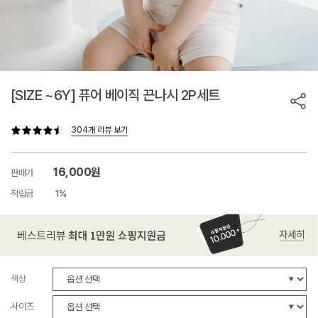
[SIZE ~6Y] 퓨어 베이직 끈나시 2P세트
304개 리뷰 보기
16,000원
판매가
적립금
1%
색상
사이즈