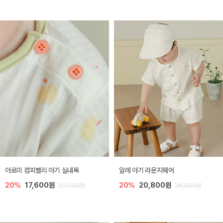
아로미 컴피벨리 아기 실내복
알레 아기 라운지웨어
20%
17,600원
20%
20,800원
22,000원
26,000원