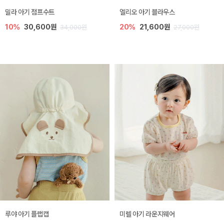
밀라 아기 점프수트
엘리오 아기 블라우스
10%
30,600원
20%
21,600원
34,000원
27,000원
루야 아기 플랩캡
미렐 아기 라운지웨어