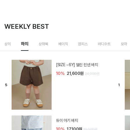
WEEKLY BEST
하의
상의
상하복
베이직
원피스
바디수트
모자
[SIZE ~6Y] 델린 린넨 바지
10%
21,600원
24,000원
듀이 아기 바지
10%
17,100원
19,000원