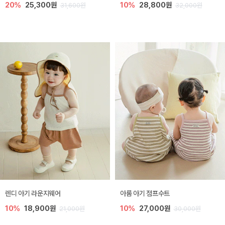
20%
25,300원
10%
28,800원
31,600원
32,000원
렌디 아기 라운지웨어
아롬 아기 점프수트
10%
18,900원
10%
27,000원
21,000원
30,000원