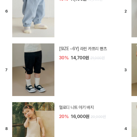
[SIZE ~6Y] 라핀 카프리 팬츠
30%
14,700원
21,000원
엘로디 니트 아기 바지
20%
16,000원
20,000원