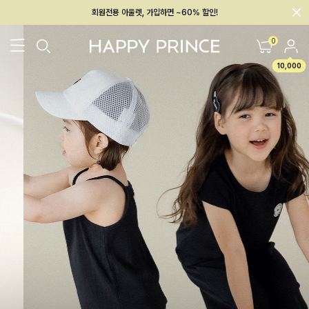
회원전용 아울렛, 가입하면 ~60% 할인!
멤버십 최대 28,000원 혜택
0
10,000
26SS 신상
BEST
BABY[6~12M]
아우터/상의
하의/레깅스