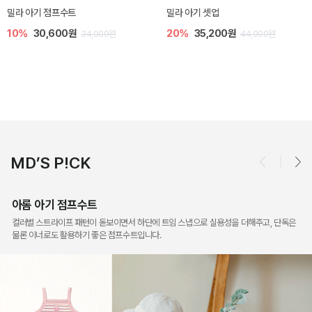
토닉 아기 민소매 티셔츠
베티 니트 아기 민소매 티셔츠
20%
11,200원
10%
24,300원
14,000원
27,000원
MD’S P!CK
아롬 아기 점프수트
컬러별 스트라이프 패턴이 돋보이면서 하단에 트임 스냅으로 실용성을 더해주고, 단독은
물론 이너로도 활용하기 좋은 점프수트입니다.