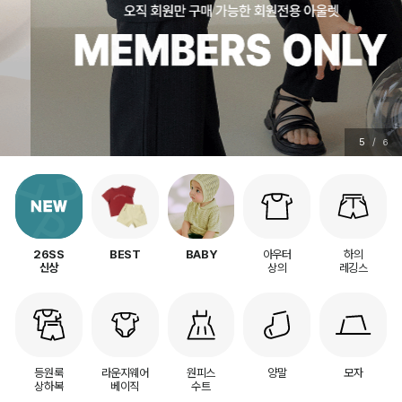
5
/
6
아우터
하의
26SS
BEST
BABY
상의
레깅스
신상
등원룩
라운지웨어
원피스
양말
모자
상하복
베이직
수트