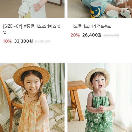
[SIZE ~6Y] 블룸 플리츠 쓰리피스 셋
디오 플리츠 아기 점프수트
업
20%
26,400원
33,000원
10%
33,300원
37,000원