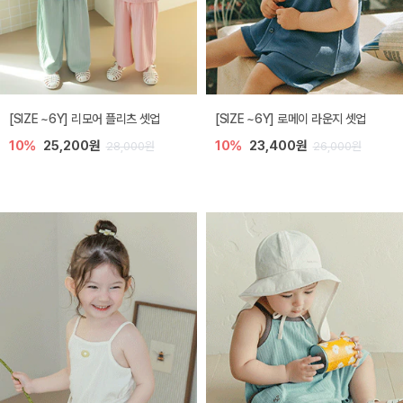
[SIZE ~6Y] 리모어 플리츠 셋업
[SIZE ~6Y] 로메이 라운지 셋업
10%
25,200원
10%
23,400원
28,000원
26,000원