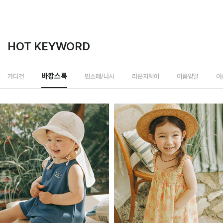
HOT KEYWORD
민소매/나시
가디건
바캉스룩
라운지웨어
여름양말
여