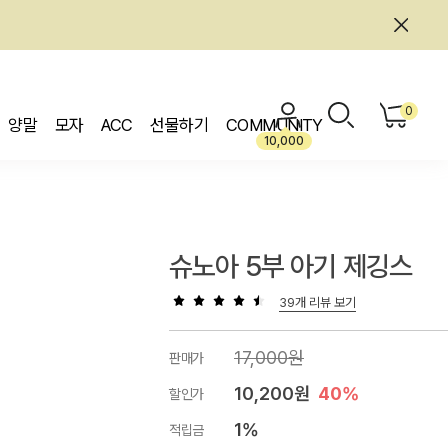
0
양말
모자
ACC
선물하기
COMMUNITY
10,000
슈노아 5부 아기 제깅스
39개 리뷰 보기
17,000원
판매가
10,200원
40%
할인가
1%
적립금