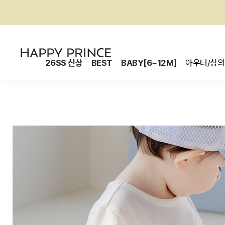
26SS 신상
BEST
BABY[6~12M]
아우터/상의