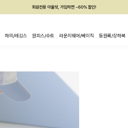
회원전용 아울렛, 가입하면 ~60% 할인!
멤버십 최대 28,000원 혜택
하의/레깅스
원피스/수트
라운지웨어/베이직
등원룩/상하복