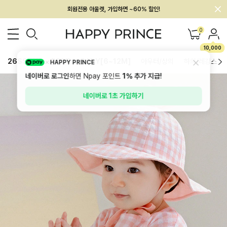
회원전용 아울렛, 가입하면 ~60% 할인!
멤버십 최대 28,000원 혜택
0
10,000
26SS 신상
BEST
BABY[6~12M]
아우터/상의
하의/레깅스
HAPPY PRINCE
네이버로 로그인
하면 Npay 포인트
1%
추가 지급!
네이버로 1초 가입하기