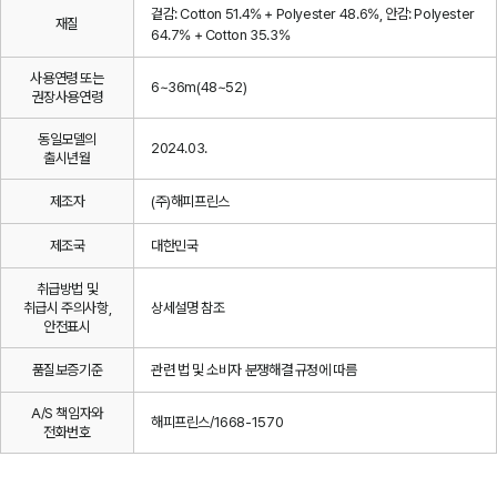
겉감: Cotton 51.4% + Polyester 48.6%, 안감: Polyester
재질
64.7% + Cotton 35.3%
사용연령 또는
6~36m(48~52)
권장사용연령
동일모델의
2024.03.
출시년월
제조자
(주)해피프린스
제조국
대한민국
취급방법 및
취급시 주의사항,
상세설명 참조
안전표시
품질보증기준
관련 법 및 소비자 분쟁해결 규정에 따름
A/S 책임자와
해피프린스/1668-1570
전화번호