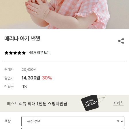
메리나 아기 썬햇
45개 리뷰 보기
판매가
20,400원
14,300원
30%
할인가
적립금
1%
색상