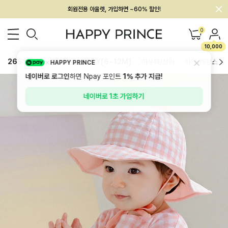
회원전용 아울렛, 가입하면 ~60% 할인!
멤버십 최대 28,000원 혜택
0
10,000
26SS 신상
BEST
BABY[6~12M]
아우터/상의
하의/레깅스
HAPPY PRINCE
네이버로 로그인
하면 Npay 포인트
1%
추가 지급!
네이버로 1초 가입하기