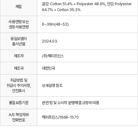
겉감: Cotton 51.4% + Polyester 48.6%, 안감: Polyester
재질
64.7% + Cotton 35.3%
사용연령 또는
6~36m(48~52)
권장사용연령
동일모델의
2024.03.
출시년월
제조자
(주)해피프린스
제조국
대한민국
취급방법 및
취급시 주의사항,
상세설명 참조
안전표시
품질보증기준
관련 법 및 소비자 분쟁해결 규정에 따름
A/S 책임자와
해피프린스/1668-1570
전화번호