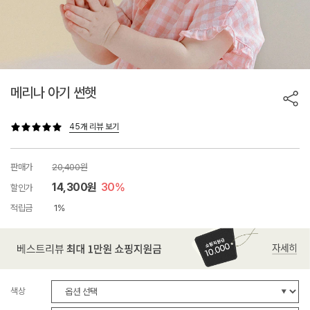
메리나 아기 썬햇
45개 리뷰 보기
판매가
20,400원
14,300원
30%
할인가
적립금
1%
색상