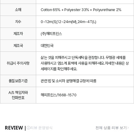
소재
Cotton 65% + Polyester 33% + Polyurethane 2%
치수
0~12m(S),12~24m(M),24m~4T(L)
제조자
(주)해피프린스
제조국
대한민국
삶는 것을 피해주시고 단독세탁을 권장합니다. 무형광 세제를
취급시 주의사항
사용하시고 염소계 표백제 사용을 피해주세요.자세한 내용은 상
세페이지를 확인해주세요.
품질보증기준
관련 법 및 소비자 분쟁해결 규정에 따름
A/S 책임자와
해피프린스/1668-1570
전화번호