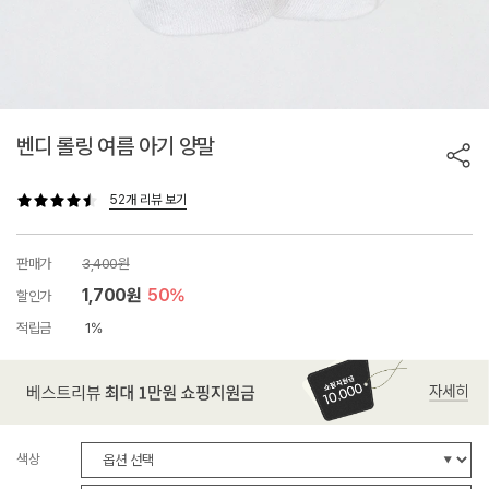
벤디 롤링 여름 아기 양말
52개 리뷰 보기
판매가
3,400원
1,700원
50%
할인가
적립금
1%
색상