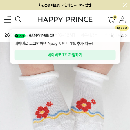
회원전용 아울렛, 가입하면 ~60% 할인!
멤버십 최대 28,000원 혜택
0
10,000
26SS 신상
BEST
BABY[6~12M]
아우터/상의
하의/레깅스
HAPPY PRINCE
네이버로 로그인
하면 Npay 포인트
1%
추가 지급!
네이버로 1초 가입하기