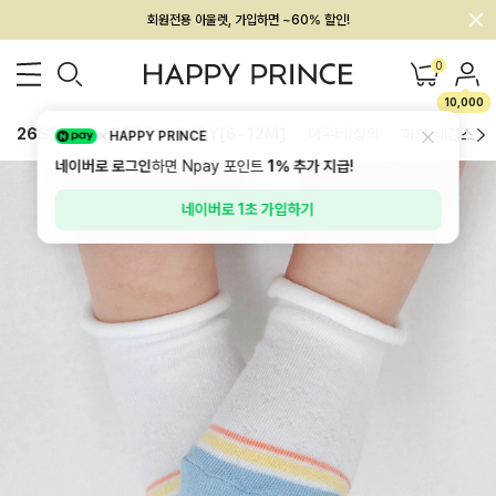
멤버십 최대 28,000원 혜택
0
10,000
26SS 신상
BEST
BABY[6~12M]
아우터/상의
하의/레깅스
HAPPY PRINCE
네이버로 로그인
하면 Npay 포인트
1%
추가 지급!
네이버로 1초 가입하기