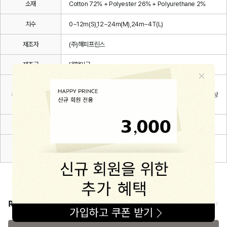
소재
Cotton 72% + Polyester 26% + Polyurethane 2%
치수
0~12m(S),12~24m(M),24m~4T(L)
제조자
(주)해피프린스
제조국
대한민국
삶는 것을 피해주시고 단독세탁을 권장합니다. 무형광 세제를
취급시 주의사항
사용하시고 염소계 표백제 사용을 피해주세요.자세한 내용은 상
세페이지를 확인해주세요.
품질보증기준
관련 법 및 소비자 분쟁해결 규정에 따름
A/S 책임자와
해피프린스/1668-1570
전화번호