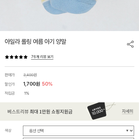
아일라 롤링 여름 아기 양말
76개 리뷰 보기
판매가
3,400원
1,700원
50%
할인가
적립금
1%
색상