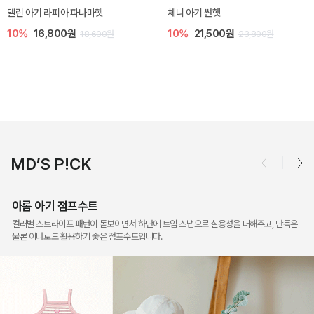
[SIZE ~6Y] 슈미 가디건
[SIZE ~6Y] 마인 니트 가디건
5%
17,100원
10%
26,100원
18,000원
29,000원
MD’S P!CK
아롬 아기 점프수트
컬러별 스트라이프 패턴이 돋보이면서 하단에 트임 스냅으로 실용성을 더해주고, 단독은
물론 이너로도 활용하기 좋은 점프수트입니다.