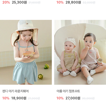
20%
25,300원
10%
28,800원
31,600원
32,000원
렌디 아기 라운지웨어
아롬 아기 점프수트
10%
18,900원
10%
27,000원
21,000원
30,000원