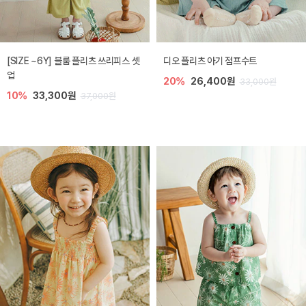
[SIZE ~6Y] 블룸 플리츠 쓰리피스 셋
디오 플리츠 아기 점프수트
업
20%
26,400원
33,000원
10%
33,300원
37,000원