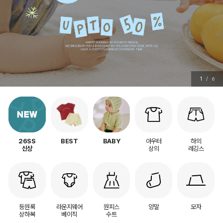
1
/
6
아우터
하의
26SS
BEST
BABY
상의
레깅스
신상
등원룩
라운지웨어
원피스
양말
모자
상하복
베이직
수트