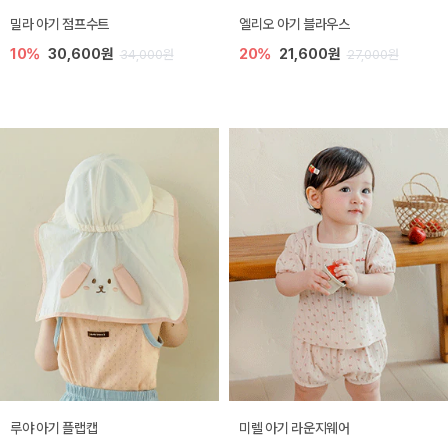
밀라 아기 점프수트
엘리오 아기 블라우스
10%
30,600원
20%
21,600원
34,000원
27,000원
루야 아기 플랩캡
미렐 아기 라운지웨어