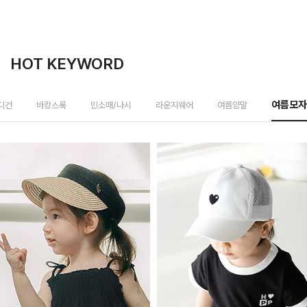
HOT KEYWORD
가디건
바캉스룩
민소매/나시
라운지웨어
여름양말
여