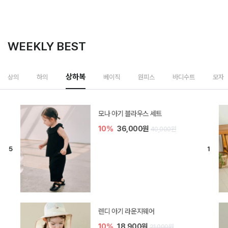
WEEKLY BEST
상하복
상의
하의
베이직
원피스
바디수트
모자
모나 아기 블라우스 세트
10%
36,000원
40,000원
렌디 아기 라운지웨어
10%
18,900원
21,000원