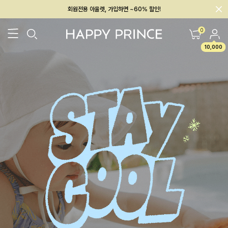
회원전용 아울렛, 가입하면 ~60% 할인!
멤버십 최대 28,000원 혜택
0
10,000
26SS 신상
BEST
BABY[6~12M]
아우터/상의
하의/레깅스