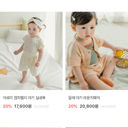
아로미 컴피벨리 아기 실내복
알레 아기 라운지웨어
20%
17,600원
20%
20,800원
22,000원
26,000원