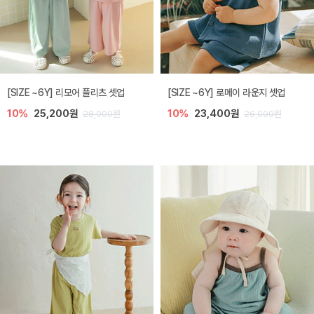
[SIZE ~6Y] 리모어 플리츠 셋업
[SIZE ~6Y] 로메이 라운지 셋업
10%
25,200원
10%
23,400원
28,000원
26,000원