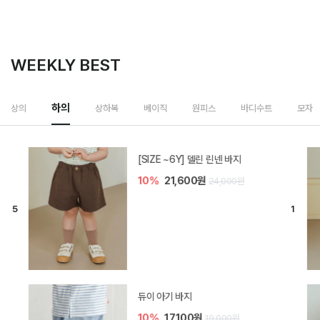
WEEKLY BEST
하의
상의
상하복
베이직
원피스
바디수트
모자
[SIZE ~6Y] 델린 린넨 바지
10%
21,600원
24,000원
듀이 아기 바지
10%
17,100원
19,000원