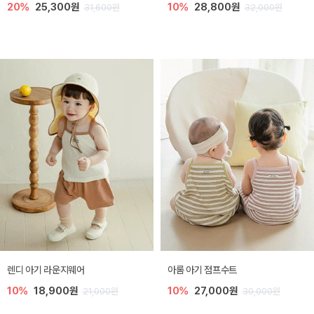
20%
25,300원
10%
28,800원
31,600원
32,000원
렌디 아기 라운지웨어
아롬 아기 점프수트
10%
18,900원
10%
27,000원
21,000원
30,000원