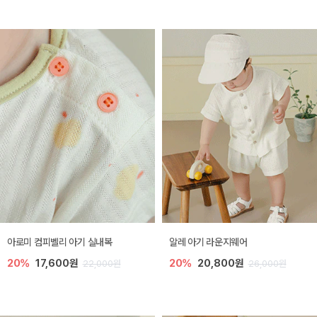
아로미 컴피벨리 아기 실내복
알레 아기 라운지웨어
20%
17,600원
20%
20,800원
22,000원
26,000원