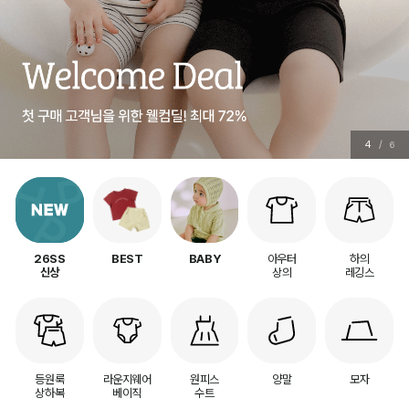
5
/
6
아우터
하의
26SS
BEST
BABY
상의
레깅스
신상
등원룩
라운지웨어
원피스
양말
모자
상하복
베이직
수트