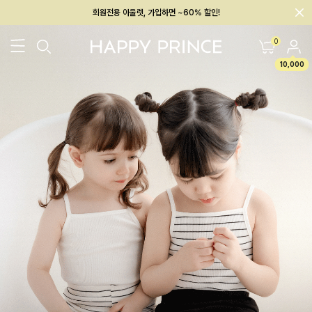
회원전용 아울렛, 가입하면 ~60% 할인!
멤버십 최대 28,000원 혜택
0
10,000
26SS 신상
BEST
BABY[6~12M]
아우터/상의
하의/레깅스