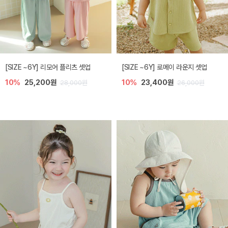
[SIZE ~6Y] 리모어 플리츠 셋업
[SIZE ~6Y] 로메이 라운지 셋업
10%
25,200원
10%
23,400원
28,000원
26,000원