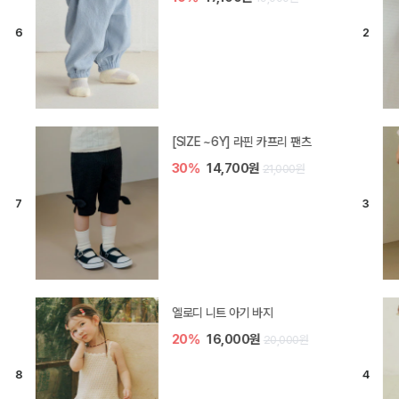
[SIZE ~6Y] 라핀 카프리 팬츠
30%
14,700원
21,000원
엘로디 니트 아기 바지
20%
16,000원
20,000원