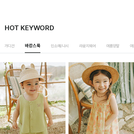
HOT KEYWORD
민소매/나시
가디건
바캉스룩
라운지웨어
여름양말
여