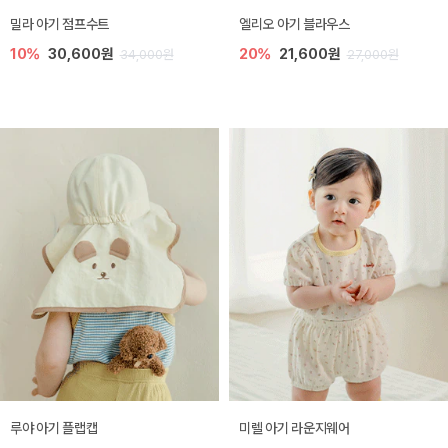
밀라 아기 점프수트
엘리오 아기 블라우스
10%
30,600원
20%
21,600원
34,000원
27,000원
루야 아기 플랩캡
미렐 아기 라운지웨어