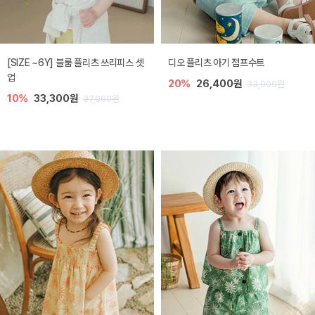
[SIZE ~6Y] 블룸 플리츠 쓰리피스 셋
디오 플리츠 아기 점프수트
업
20%
26,400원
33,000원
10%
33,300원
37,000원