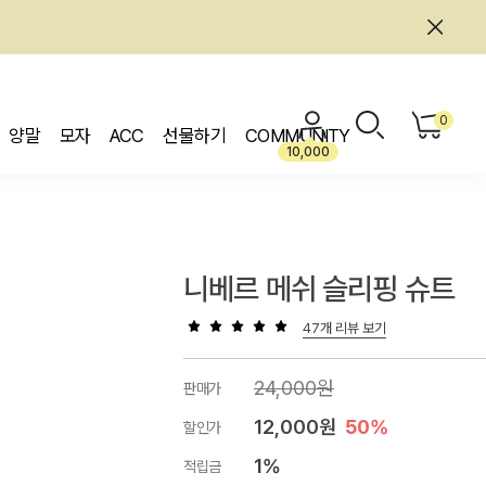
0
양말
모자
ACC
선물하기
COMMUNITY
10,000
니베르 메쉬 슬리핑 슈트
47개 리뷰 보기
24,000원
판매가
12,000원
50%
할인가
1%
적립금