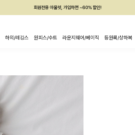
회원전용 아울렛, 가입하면 ~60% 할인!
멤버십 최대 28,000원 혜택
하의/레깅스
원피스/수트
라운지웨어/베이직
등원룩/상하복