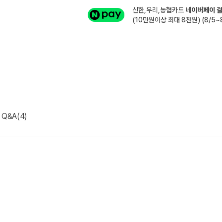
신한,우리,농협카드
네이버페이 결
(10만원이상 최대 8천원) (8/5~8
Q&A(4)