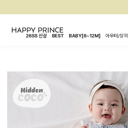
26SS 신상
BEST
BABY[6~12M]
아우터/상의