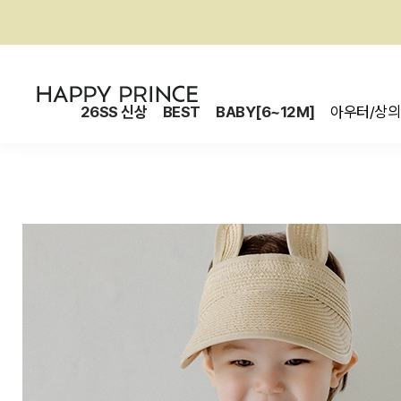
26SS 신상
BEST
BABY[6~12M]
아우터/상의