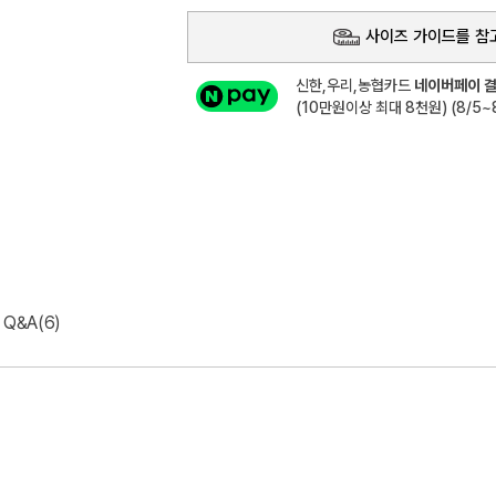
사이즈 가이드를 참
신한,우리,농협카드
네이버페이 결
(10만원이상 최대 8천원) (8/5~8
Q&A(6)