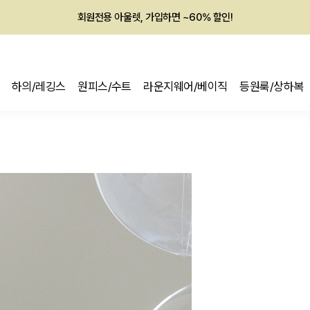
회원전용 아울렛, 가입하면 ~60% 할인!
멤버십 최대 28,000원 혜택
하의/레깅스
원피스/수트
라운지웨어/베이직
등원룩/상하복