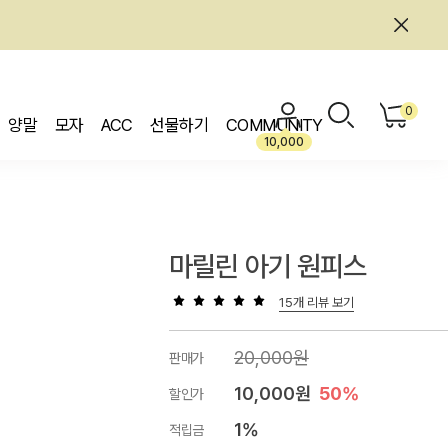
0
양말
모자
ACC
선물하기
COMMUNITY
10,000
마릴린 아기 원피스
15개 리뷰 보기
20,000원
판매가
10,000원
50%
할인가
1%
적립금