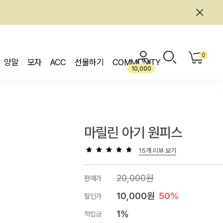
0
양말
모자
ACC
선물하기
COMMUNITY
10,000
마릴린 아기 원피스
15개 리뷰 보기
20,000원
판매가
10,000원
50%
할인가
1%
적립금