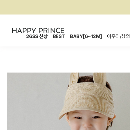
26SS 신상
BEST
BABY[6~12M]
아우터/상의