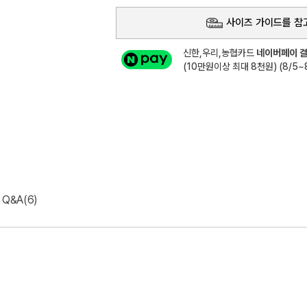
사이즈 가이드를 참
신한,우리,농협카드
네이버페이 결
(10만원이상 최대 8천원) (8/5~8
Q&A(6)