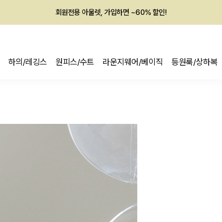
회원전용 아울렛, 가입하면 ~60% 할인!
멤버십 최대 28,000원 혜택
하의/레깅스
원피스/수트
라운지웨어/베이직
등원룩/상하복