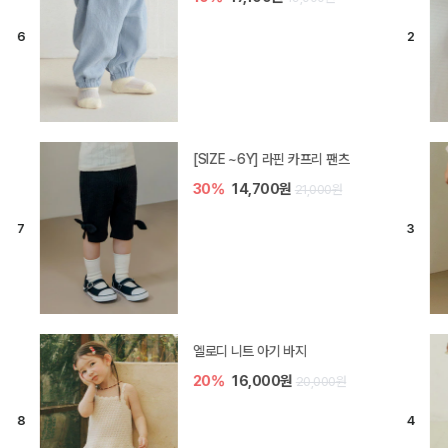
[SIZE ~6Y] 라핀 카프리 팬츠
30%
14,700원
21,000원
엘로디 니트 아기 바지
20%
16,000원
20,000원