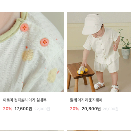
아로미 컴피벨리 아기 실내복
알레 아기 라운지웨어
20%
17,600원
20%
20,800원
22,000원
26,000원