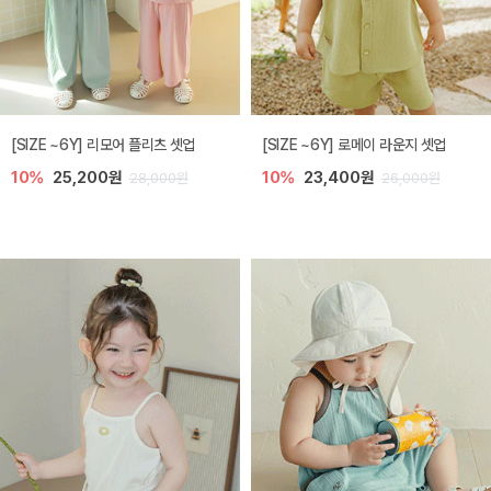
[SIZE ~6Y] 리모어 플리츠 셋업
[SIZE ~6Y] 로메이 라운지 셋업
10%
25,200원
10%
23,400원
28,000원
26,000원