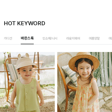
HOT KEYWORD
민소매/나시
가디건
바캉스룩
라운지웨어
여름양말
여