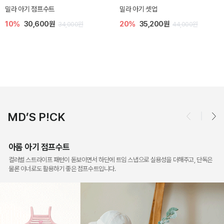
토닉 아기 민소매 티셔츠
베티 니트 아기 민소매 티셔츠
20%
11,200원
10%
24,300원
14,000원
27,000원
MD’S P!CK
아롬 아기 점프수트
컬러별 스트라이프 패턴이 돋보이면서 하단에 트임 스냅으로 실용성을 더해주고, 단독은
물론 이너로도 활용하기 좋은 점프수트입니다.