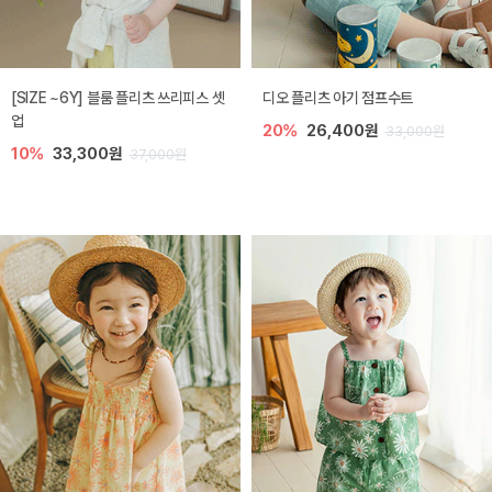
[SIZE ~6Y] 블룸 플리츠 쓰리피스 셋
디오 플리츠 아기 점프수트
업
20%
26,400원
33,000원
10%
33,300원
37,000원