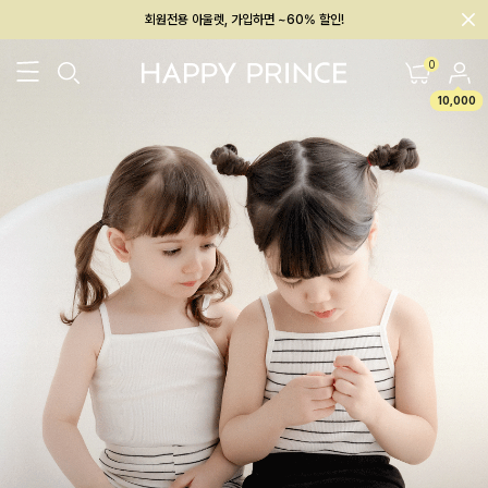
회원전용 아울렛, 가입하면 ~60% 할인!
멤버십 최대 28,000원 혜택
0
10,000
26SS 신상
BEST
BABY[6~12M]
아우터/상의
하의/레깅스