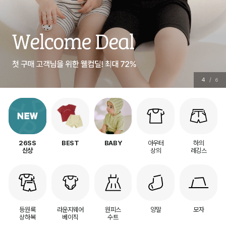
5
/
6
아우터
하의
26SS
BEST
BABY
상의
레깅스
신상
등원룩
라운지웨어
원피스
양말
모자
상하복
베이직
수트