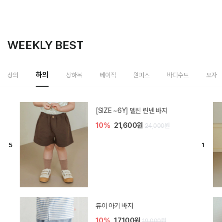
WEEKLY BEST
하의
상의
상하복
베이직
원피스
바디수트
모자
[SIZE ~6Y] 델린 린넨 바지
10%
21,600원
24,000원
듀이 아기 바지
10%
17,100원
19,000원