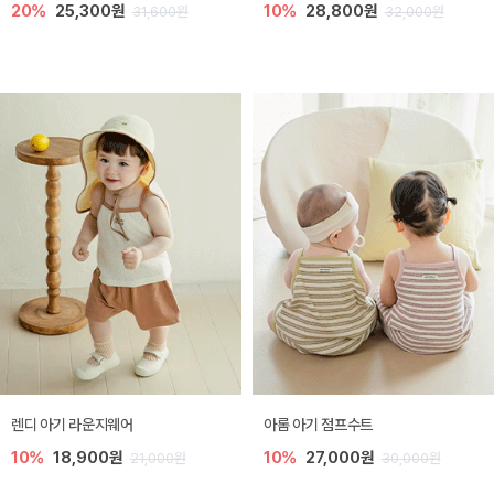
20%
25,300원
10%
28,800원
31,600원
32,000원
렌디 아기 라운지웨어
아롬 아기 점프수트
10%
18,900원
10%
27,000원
21,000원
30,000원