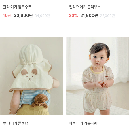
밀라 아기 점프수트
엘리오 아기 블라우스
10%
30,600원
20%
21,600원
34,000원
27,000원
루야 아기 플랩캡
미렐 아기 라운지웨어