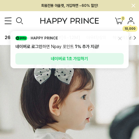
회원전용 아울렛, 가입하면 ~60% 할인!
멤버십 최대 28,000원 혜택
0
10,000
26SS 신상
BEST
BABY[6~12M]
아우터/상의
하의/레깅스
HAPPY PRINCE
네이버로 로그인
하면 Npay 포인트
1%
추가 지급!
네이버로 1초 가입하기