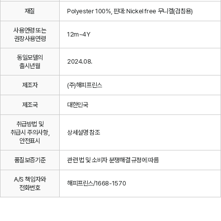
재질
Polyester 100%, 핀대: Nickel free 무니켈(검침용)
사용연령 또는
12m~4Y
권장사용연령
동일모델의
2024.08.
출시년월
제조자
(주)해피프린스
제조국
대한민국
취급방법 및
취급시 주의사항,
상세설명 참조
안전표시
품질보증기준
관련 법 및 소비자 분쟁해결 규정에 따름
A/S 책임자와
해피프린스/1668-1570
전화번호