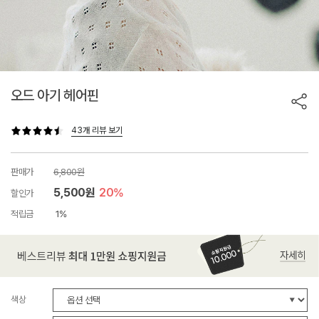
오드 아기 헤어핀
43개 리뷰 보기
판매가
6,800원
5,500원
20%
할인가
적립금
1%
색상