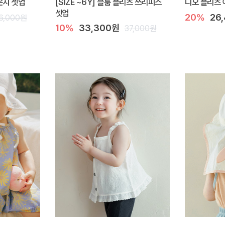
라운지 셋업
[SIZE ~6Y] 블룸 플리츠 쓰리피스
디오 플리츠 
셋업
20%
26
6,000원
10%
33,300원
37,000원