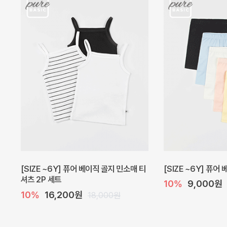
캐더린 뷔스티에 미니 아기 원피스
[SIZE ~6Y] 베르
10%
24,300원
10%
28,800원
27,000원