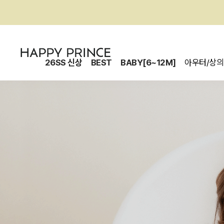
26SS 신상
BEST
BABY[6~12M]
아우터/상의