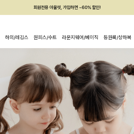
멤버십 최대 28,000원 혜택
하의/레깅스
원피스/수트
라운지웨어/베이직
등원룩/상하복