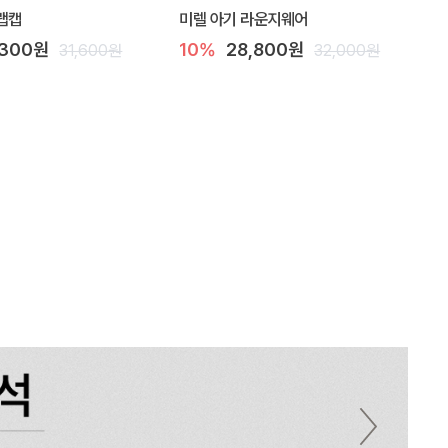
랩캡
미렐 아기 라운지웨어
,300원
10%
28,800원
31,600원
32,000원