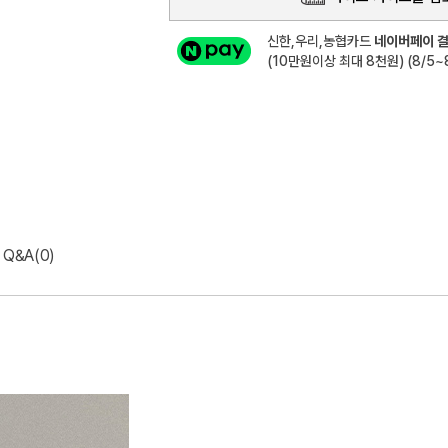
신한,우리,농협카드
네이버페이 결
(10만원이상 최대 8천원) (8/5~8
Q&A(0)