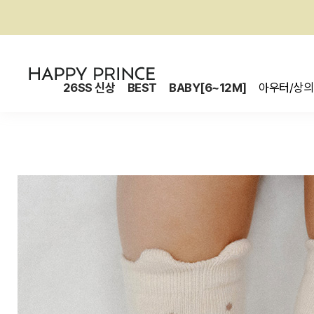
26SS 신상
BEST
BABY[6~12M]
아우터/상의