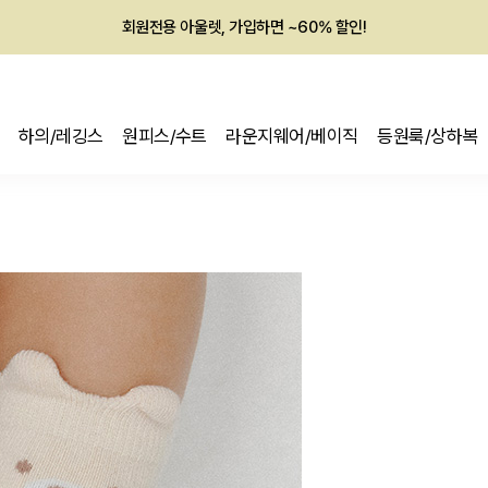
회원전용 아울렛, 가입하면 ~60% 할인!
멤버십 최대 28,000원 혜택
하의/레깅스
원피스/수트
라운지웨어/베이직
등원룩/상하복