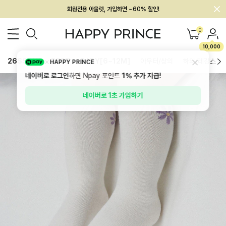
멤버십 최대 28,000원 혜택
0
10,000
26SS 신상
BEST
BABY[6~12M]
아우터/상의
하의/레깅스
HAPPY PRINCE
네이버로 로그인
하면 Npay 포인트
1%
추가 지급!
네이버로 1초 가입하기