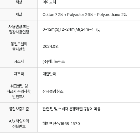
색상
아이보리
재질
Cotton 72% + Polyester 26% + Polyurethane 2%
사용연령 또는
0~12m(S),12~24m(M),24m~4T(L)
권장사용연령
동일모델의
2024.08.
출시년월
제조자
(주)해피프린스
제조국
대한민국
취급방법 및
취급시 주의사항,
상세설명 참조
안전표시
품질보증기준
관련 법 및 소비자 분쟁해결 규정에 따름
A/S 책임자와
해피프린스/1668-1570
전화번호