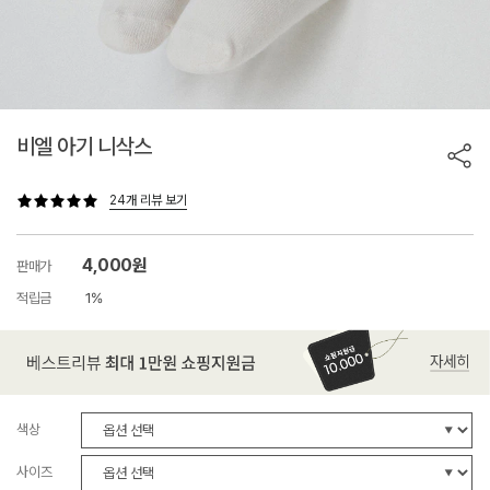
비엘 아기 니삭스
24개 리뷰 보기
4,000원
판매가
적립금
1%
색상
사이즈