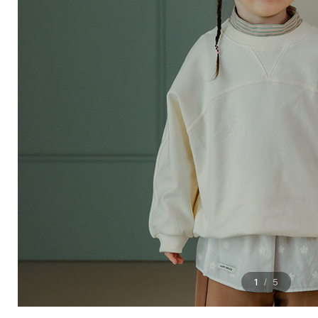
1
5
/