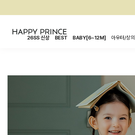
26SS 신상
BEST
BABY[6~12M]
아우터/상의