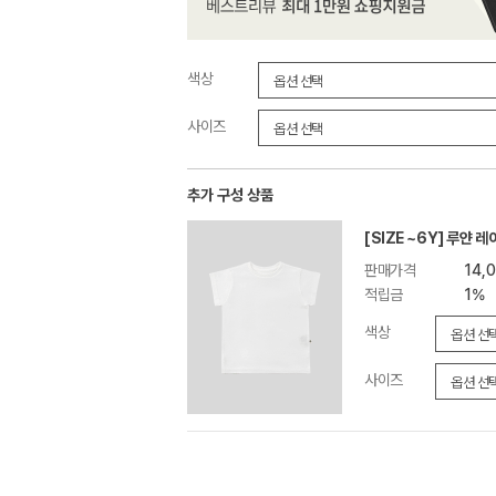
색상
사이즈
추가 구성 상품
[SIZE ~6Y] 루얀 
판매가격
14,
적립금
1%
색상
사이즈