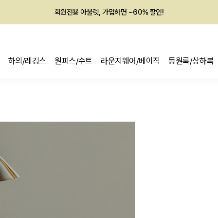
회원전용 아울렛, 가입하면 ~60% 할인!
멤버십 최대 28,000원 혜택
하의/레깅스
원피스/수트
라운지웨어/베이직
등원룩/상하복