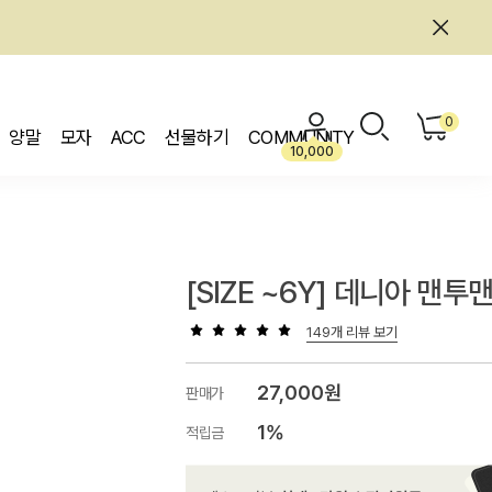
0
양말
모자
ACC
선물하기
COMMUNITY
10,000
[SIZE ~6Y] 데니아 맨투
149개 리뷰 보기
27,000원
판매가
1%
적립금