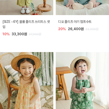
[SIZE ~6Y] 블룸 플리츠 쓰리피스 셋
디오 플리츠 아기 점프수트
업
20%
26,400원
33,000원
10%
33,300원
37,000원