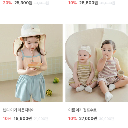
20%
25,300원
10%
28,800원
31,600원
32,000원
렌디 아기 라운지웨어
아롬 아기 점프수트
10%
18,900원
10%
27,000원
21,000원
30,000원