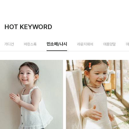
HOT KEYWORD
라운지웨어
가디건
바캉스룩
민소매/나시
여름양말
여