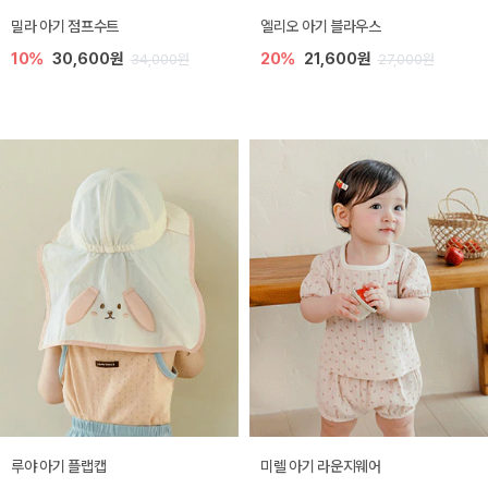
밀라 아기 점프수트
엘리오 아기 블라우스
10%
30,600원
20%
21,600원
34,000원
27,000원
루야 아기 플랩캡
미렐 아기 라운지웨어