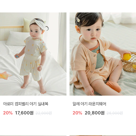
아로미 컴피벨리 아기 실내복
알레 아기 라운지웨어
20%
17,600원
20%
20,800원
22,000원
26,000원