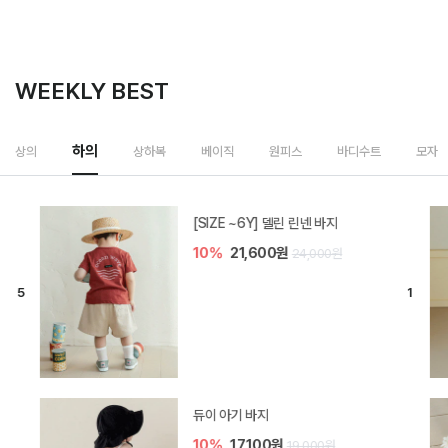
WEEKLY BEST
하의
상의
상하복
베이직
원피스
바디수트
모자
[SIZE ~6Y] 델린 린넨 바지
10%
21,600원
24,000원
듀이 아기 바지
10%
17,100원
19,000원