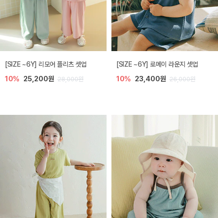
[SIZE ~6Y] 리모어 플리츠 셋업
[SIZE ~6Y] 로메이 라운지 셋업
10%
25,200원
10%
23,400원
28,000원
26,000원