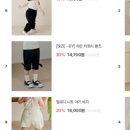
[SIZE ~6Y] 라핀 카프리 팬츠
30%
14,700원
21,000원
엘로디 니트 아기 바지
20%
16,000원
20,000원