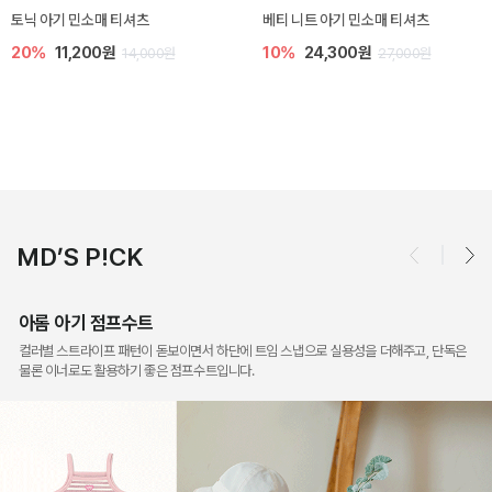
토닉 아기 민소매 티셔츠
베티 니트 아기 민소매 티셔츠
20%
11,200원
10%
24,300원
14,000원
27,000원
MD’S P!CK
아롬 아기 점프수트
컬러별 스트라이프 패턴이 돋보이면서 하단에 트임 스냅으로 실용성을 더해주고, 단독은
물론 이너로도 활용하기 좋은 점프수트입니다.