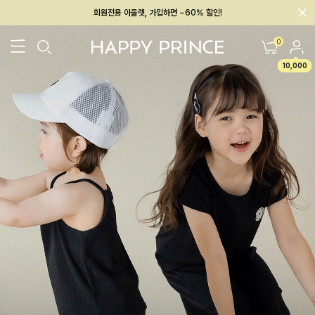
회원전용 아울렛, 가입하면 ~60% 할인!
멤버십 최대 28,000원 혜택
0
10,000
26SS 신상
BEST
BABY[6~12M]
아우터/상의
하의/레깅스