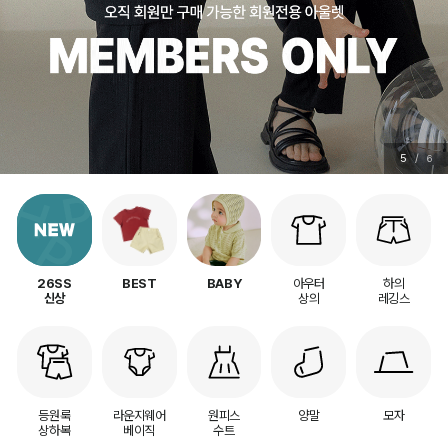
5
/
6
아우터
하의
26SS
BEST
BABY
상의
레깅스
신상
등원룩
라운지웨어
원피스
양말
모자
상하복
베이직
수트