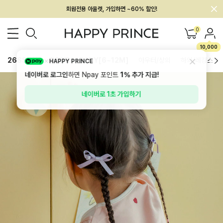
멤버십 최대 28,000원 혜택
0
10,000
26SS 신상
BEST
BABY[6~12M]
아우터/상의
하의/레깅스
HAPPY PRINCE
네이버로 로그인
하면 Npay 포인트
1%
추가 지급!
네이버로 1초 가입하기