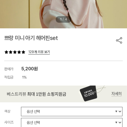
/
1
4
쁘랑 미니 아기 헤어핀set
129개 리뷰 보기
5,200원
판매가
적립금
1%
색상
사이즈