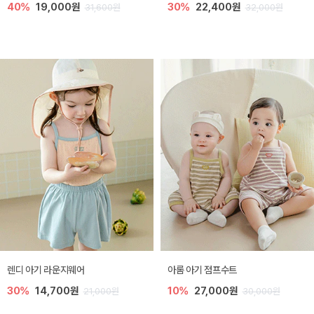
40%
19,000원
30%
22,400원
31,600원
32,000원
렌디 아기 라운지웨어
아롬 아기 점프수트
30%
14,700원
10%
27,000원
21,000원
30,000원