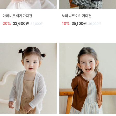
가디건
노리 니트 아기 가디건
[SIZE ~6Y] 
0원
10%
35,100원
30%
18,20
42,000원
39,000원