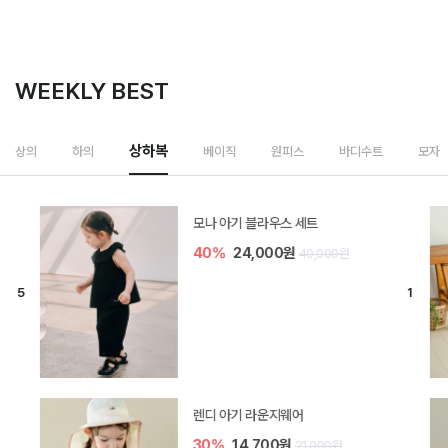
WEEKLY BEST
상하복
상의
하의
베이직
원피스
바디수트
모자
모나 아기 블라우스 세트
40%
24,000원
40,000원
렌디 아기 라운지웨어
30%
14,700원
21,000원