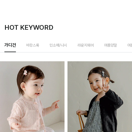
HOT KEYWORD
바캉스룩
가디건
민소매/나시
라운지웨어
여름양말
여