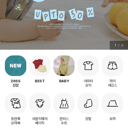
2
/
6
아우터
하의
26SS
BEST
BABY
상의
레깅스
신상
등원룩
라운지웨어
원피스
양말
모자
상하복
베이직
수트