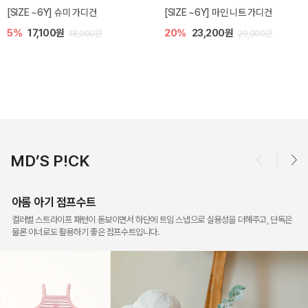
슈미 가디건
[SIZE ~6Y] 마인 니트 가디건
밀라 아기 점프
20%
23,200원
10%
30,60
18,000원
29,000원
MD’S P!CK
아롬 아기 점프수트
컬러별 스트라이프 패턴이 돋보이면서 하단에 트임 스냅으로 실용성을 더해주고, 단독은
물론 이너로도 활용하기 좋은 점프수트입니다.