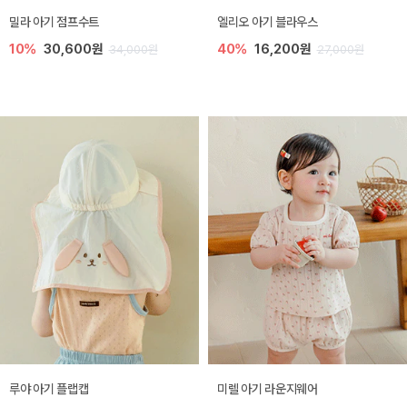
밀라 아기 점프수트
엘리오 아기 블라우스
10%
30,600원
40%
16,200원
34,000원
27,000원
루야 아기 플랩캡
미렐 아기 라운지웨어