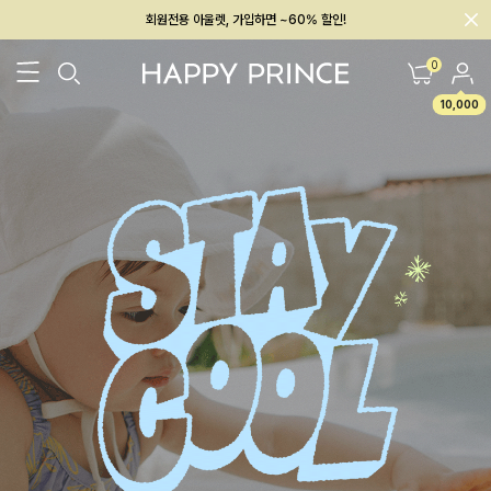
회원전용 아울렛, 가입하면 ~60% 할인!
멤버십 최대 28,000원 혜택
0
10,000
26SS 신상
BEST
BABY[6~12M]
아우터/상의
하의/레깅스