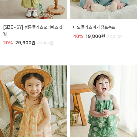
[SIZE ~6Y] 블룸 플리츠 쓰리피스 셋
디오 플리츠 아기 점프수트
업
40%
19,800원
33,000원
20%
29,600원
37,000원