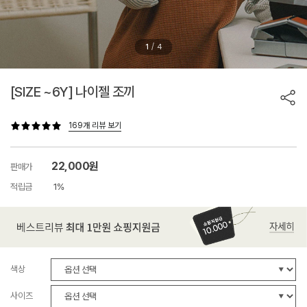
/
1
4
[SIZE ~6Y] 나이젤 조끼
169개 리뷰 보기
22,000원
판매가
적립금
1%
색상
사이즈