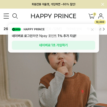
멤버십 최대 28,000원 혜택
0
10,000
26SS 신상
BEST
BABY[6~12M]
아우터/상의
하의/레깅스
HAPPY PRINCE
네이버로 로그인
하면 Npay 포인트
1%
추가 지급!
네이버로 1초 가입하기