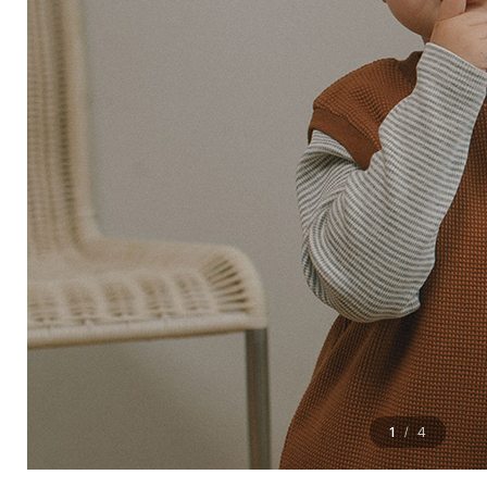
1
4
/