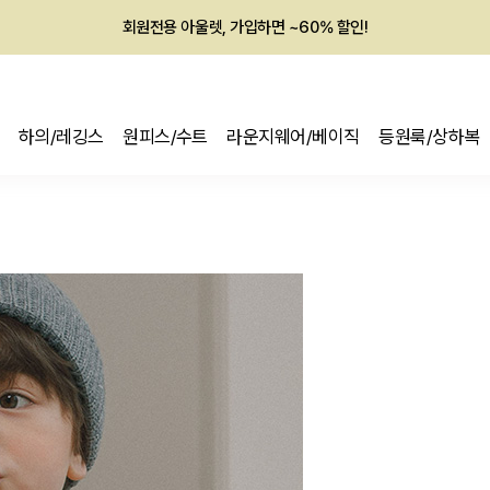
회원전용 아울렛, 가입하면 ~60% 할인!
멤버십 최대 28,000원 혜택
하의/레깅스
원피스/수트
라운지웨어/베이직
등원룩/상하복