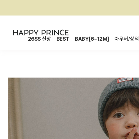
26SS 신상
BEST
BABY[6~12M]
아우터/상의