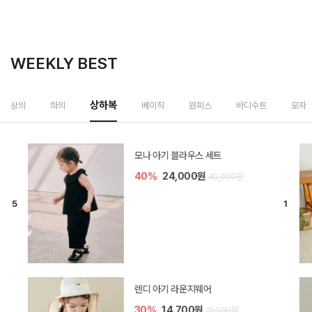
WEEKLY BEST
상하복
상의
하의
베이직
원피스
바디수트
모자
모나 아기 블라우스 세트
40%
24,000원
40,000원
렌디 아기 라운지웨어
30%
14,700원
21,000원