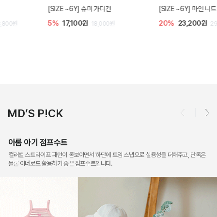
[SIZE ~6Y] 슈미 가디건
[SIZE ~6Y] 마인 니트 가디건
5%
17,100원
20%
23,200원
18,000원
29,000원
MD’S P!CK
아롬 아기 점프수트
컬러별 스트라이프 패턴이 돋보이면서 하단에 트임 스냅으로 실용성을 더해주고, 단독은
물론 이너로도 활용하기 좋은 점프수트입니다.