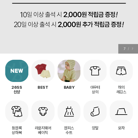
7
/
7
아우터
하의
26SS
BEST
BABY
상의
레깅스
신상
등원룩
라운지웨어
원피스
양말
모자
상하복
베이직
수트