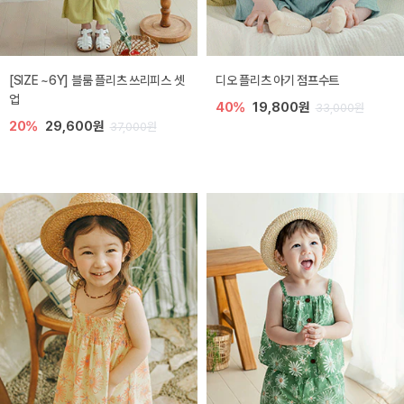
[SIZE ~6Y] 블룸 플리츠 쓰리피스 셋
디오 플리츠 아기 점프수트
업
40%
19,800원
33,000원
20%
29,600원
37,000원