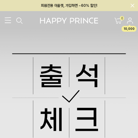
회원전용 아울렛, 가입하면 ~60% 할인!
멤버십 최대 28,000원 혜택
0
10,000
26SS 신상
BEST
BABY[6~12M]
아우터/상의
하의/레깅스