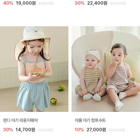
40%
19,000원
30%
22,400원
31,600원
32,000원
렌디 아기 라운지웨어
아롬 아기 점프수트
30%
14,700원
10%
27,000원
21,000원
30,000원