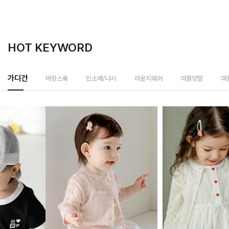
HOT KEYWORD
가디건
바캉스룩
민소매/나시
라운지웨어
여름양말
여