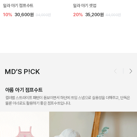
토닉 아기 민소매 티셔츠
베티 니트 아기 민소매 티셔츠
20%
11,200원
10%
24,300원
14,000원
27,000원
MD’S P!CK
아롬 아기 점프수트
컬러별 스트라이프 패턴이 돋보이면서 하단에 트임 스냅으로 실용성을 더해주고, 단독은
물론 이너로도 활용하기 좋은 점프수트입니다.