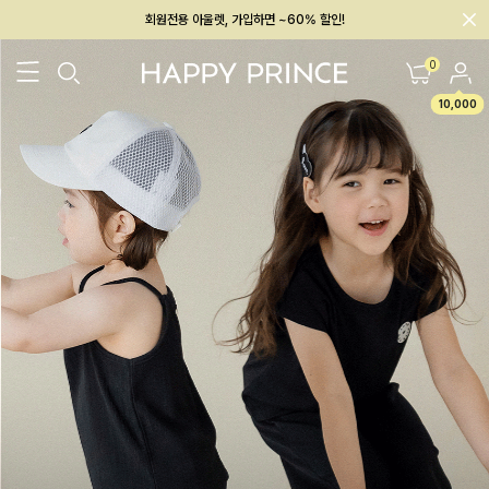
회원전용 아울렛, 가입하면 ~60% 할인!
멤버십 최대 28,000원 혜택
0
10,000
26SS 신상
BEST
BABY[6~12M]
아우터/상의
하의/레깅스