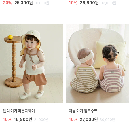
20%
25,300원
10%
28,800원
31,600원
32,000원
렌디 아기 라운지웨어
아롬 아기 점프수트
10%
18,900원
10%
27,000원
21,000원
30,000원