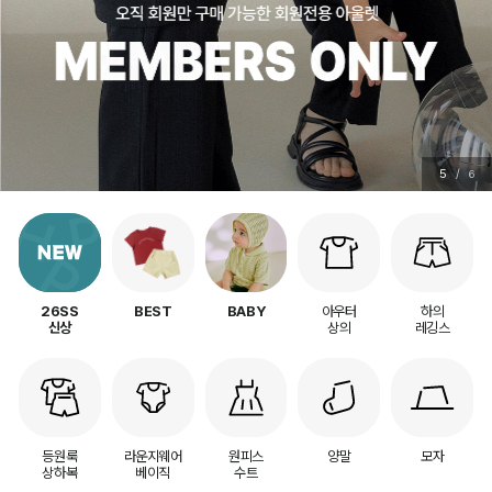
5
/
6
아우터
하의
26SS
BEST
BABY
상의
레깅스
신상
등원룩
라운지웨어
원피스
양말
모자
상하복
베이직
수트