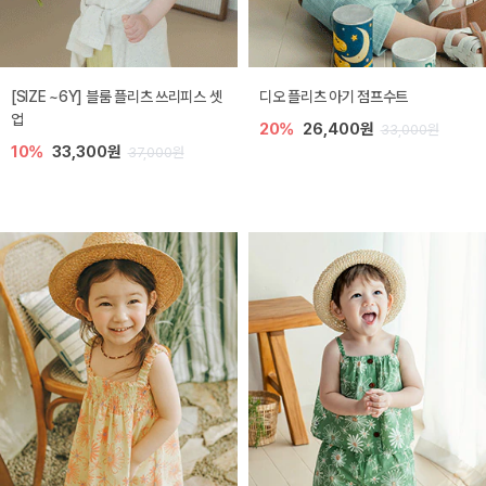
[SIZE ~6Y] 블룸 플리츠 쓰리피스 셋
디오 플리츠 아기 점프수트
업
20%
26,400원
33,000원
10%
33,300원
37,000원