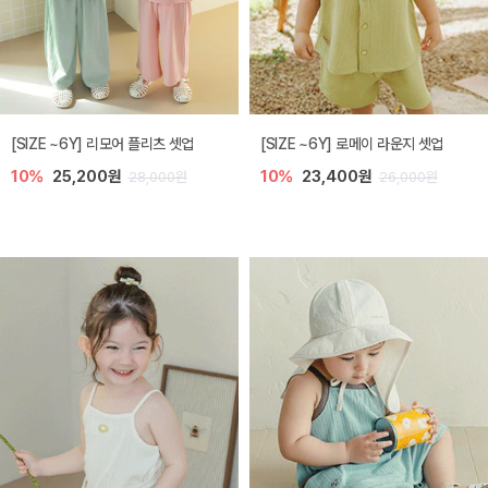
[SIZE ~6Y] 리모어 플리츠 셋업
[SIZE ~6Y] 로메이 라운지 셋업
10%
25,200원
10%
23,400원
28,000원
26,000원