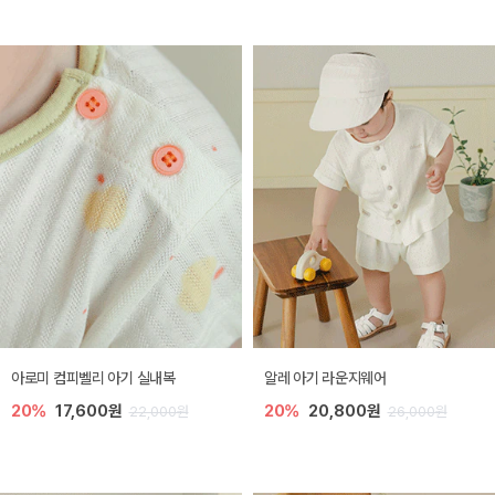
아로미 컴피벨리 아기 실내복
알레 아기 라운지웨어
20%
17,600원
20%
20,800원
22,000원
26,000원