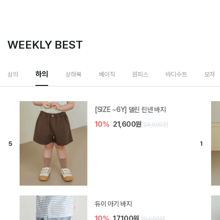
WEEKLY BEST
하의
상의
상하복
베이직
원피스
바디수트
모자
[SIZE ~6Y] 델린 린넨 바지
10%
21,600원
24,000원
듀이 아기 바지
10%
17,100원
19,000원