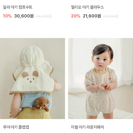
밀라 아기 점프수트
엘리오 아기 블라우스
10%
30,600원
20%
21,600원
34,000원
27,000원
루야 아기 플랩캡
미렐 아기 라운지웨어