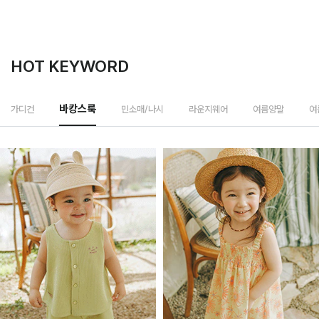
HOT KEYWORD
민소매/나시
가디건
바캉스룩
라운지웨어
여름양말
여