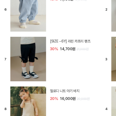
[SIZE ~6Y] 라핀 카프리 팬츠
30%
14,700원
21,000원
엘로디 니트 아기 바지
20%
16,000원
20,000원