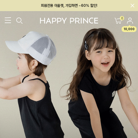
멤버십 최대 28,000원 혜택
0
10,000
26SS 신상
BEST
BABY[6~12M]
아우터/상의
하의/레깅스