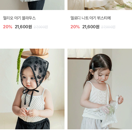
미렐 아기 라운지웨어
[SIZE ~6Y] 로미나 라운지 셋업
10%
28,800원
10%
26,100원
32,000원
29,000원