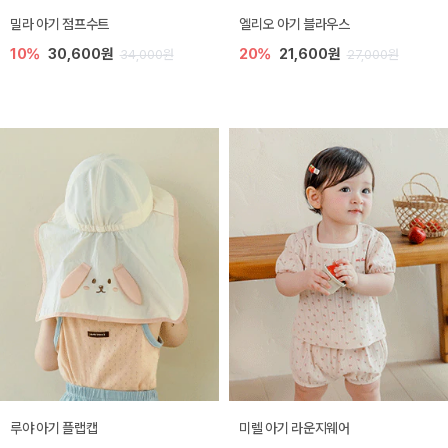
밀라 아기 점프수트
엘리오 아기 블라우스
10%
30,600원
20%
21,600원
34,000원
27,000원
루야 아기 플랩캡
미렐 아기 라운지웨어