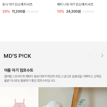
렌디 아기 라운지웨어
[SIZE ~6Y] 오뎃 라운지웨어
10%
18,900원
10%
20,700원
21,000원
23,000원
MD’S P!CK
아롬 아기 점프수트
컬러별 스트라이프 패턴이 돋보이면서 하단에 트임 스냅으로 실용성을 더해주고, 단독은
물론 이너로도 활용하기 좋은 점프수트입니다.