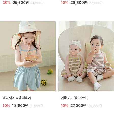
20%
25,300원
10%
28,800원
31,600원
32,000원
렌디 아기 라운지웨어
아롬 아기 점프수트
10%
18,900원
10%
27,000원
21,000원
30,000원