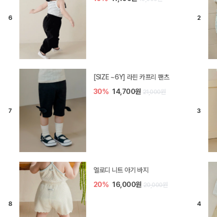
[SIZE ~6Y] 오뎃 라운지웨어
10%
20,700원
23,000원
[SIZE ~6Y] 블룸 플리츠 쓰리피스
셋업
10%
33,300원
37,000원