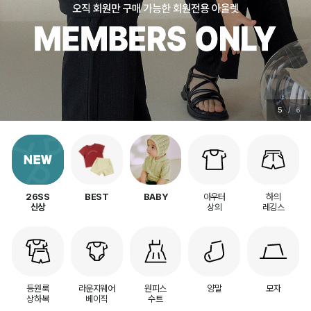
6
/
6
아우터
하의
26SS
BEST
BABY
상의
레깅스
신상
등원룩
라운지웨어
원피스
양말
모자
상하복
베이직
수트