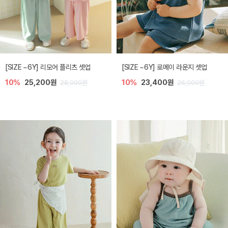
[SIZE ~6Y] 리모어 플리츠 셋업
[SIZE ~6Y] 로메이 라운지 셋업
10%
25,200원
10%
23,400원
28,000원
26,000원