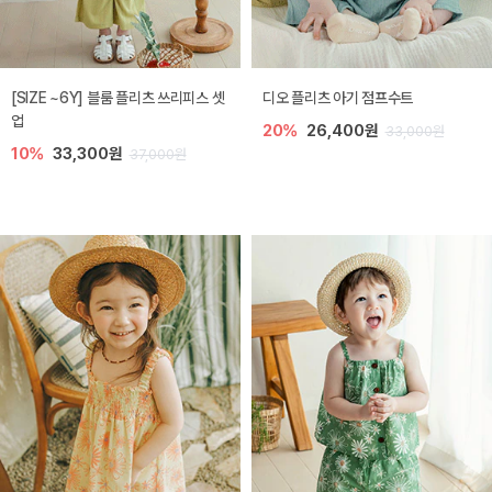
[SIZE ~6Y] 블룸 플리츠 쓰리피스 셋
디오 플리츠 아기 점프수트
업
20%
26,400원
33,000원
10%
33,300원
37,000원