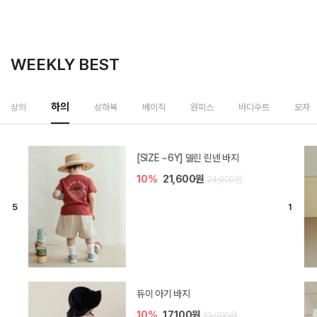
WEEKLY BEST
상하복
상의
하의
베이직
원피스
바디수트
모자
밀라 아기 셋업
20%
35,200원
44,000원
브렌 아기 블라우스 세트
10%
36,900원
41,000원