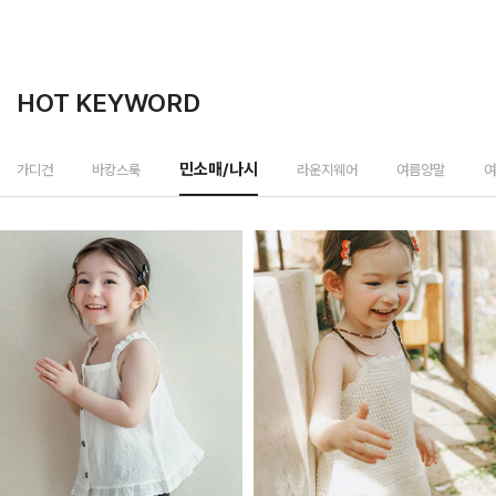
HOT KEYWORD
라운지웨어
가디건
바캉스룩
민소매/나시
여름양말
여