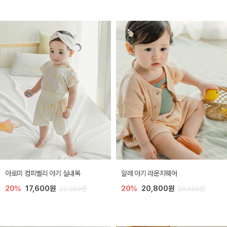
아로미 컴피벨리 아기 실내복
알레 아기 라운지웨어
20%
17,600원
20%
20,800원
22,000원
26,000원