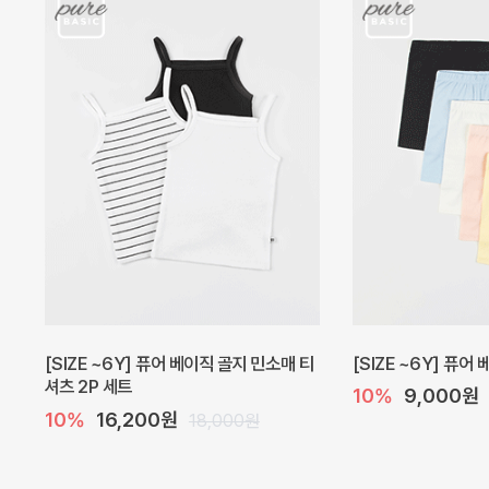
캐더린 뷔스티에 미니 아기 원피스
[SIZE ~6Y] 베르
10%
24,300원
10%
28,800원
27,000원