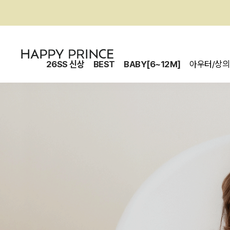
26SS 신상
BEST
BABY[6~12M]
아우터/상의