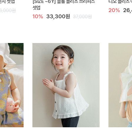
라운지 셋업
[SIZE ~6Y] 블룸 플리츠 쓰리피스
디오 플리츠 
셋업
20%
26
6,000원
10%
33,300원
37,000원