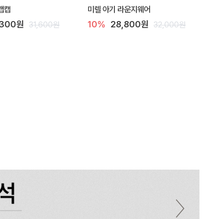
랩캡
미렐 아기 라운지웨어
,300원
10%
28,800원
31,600원
32,000원