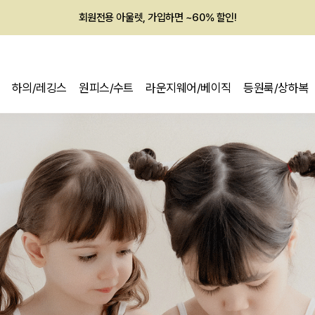
회원전용 아울렛, 가입하면 ~60% 할인!
멤버십 최대 28,000원 혜택
하의/레깅스
원피스/수트
라운지웨어/베이직
등원룩/상하복