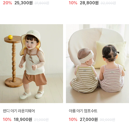
20%
25,300원
10%
28,800원
31,600원
32,000원
렌디 아기 라운지웨어
아롬 아기 점프수트
10%
18,900원
10%
27,000원
21,000원
30,000원