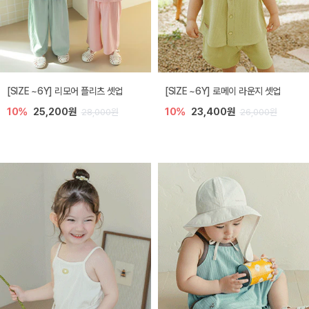
[SIZE ~6Y] 리모어 플리츠 셋업
[SIZE ~6Y] 로메이 라운지 셋업
10%
25,200원
10%
23,400원
28,000원
26,000원