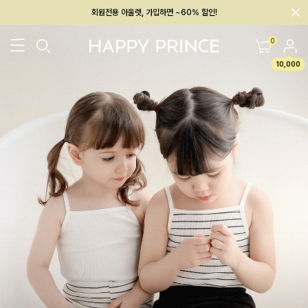
회원전용 아울렛, 가입하면 ~60% 할인!
멤버십 최대 28,000원 혜택
0
10,000
26SS 신상
BEST
BABY[6~12M]
아우터/상의
하의/레깅스