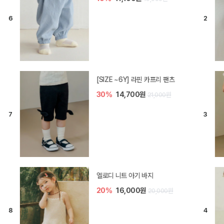
[SIZE ~6Y] 라핀 카프리 팬츠
30%
14,700원
21,000원
엘로디 니트 아기 바지
20%
16,000원
20,000원