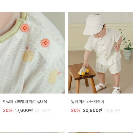
아로미 컴피벨리 아기 실내복
알레 아기 라운지웨어
20%
17,600원
20%
20,800원
22,000원
26,000원