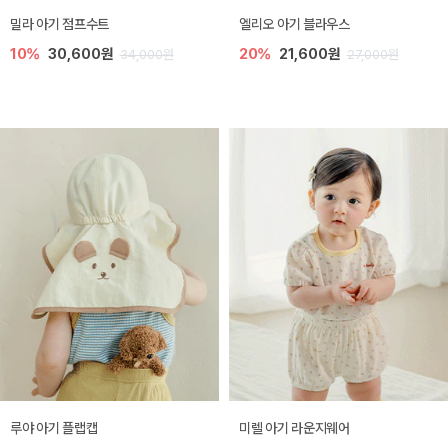
밀라 아기 점프수트
엘리오 아기 블라우스
10%
30,600원
20%
21,600원
34,000원
27,000원
루야 아기 플랩캡
미렐 아기 라운지웨어