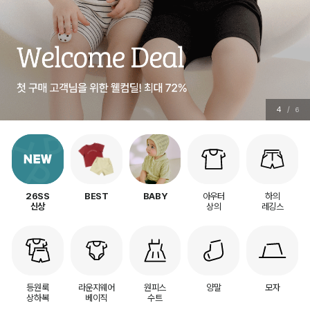
5
/
6
아우터
하의
26SS
BEST
BABY
상의
레깅스
신상
등원룩
라운지웨어
원피스
양말
모자
상하복
베이직
수트