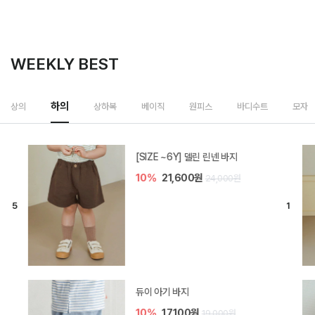
WEEKLY BEST
하의
상의
상하복
베이직
원피스
바디수트
모자
[SIZE ~6Y] 델린 린넨 바지
10%
21,600원
24,000원
듀이 아기 바지
10%
17,100원
19,000원