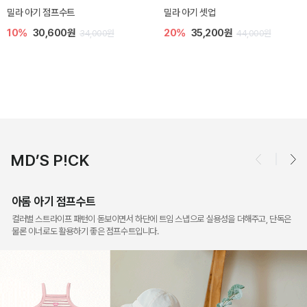
토닉 아기 민소매 티셔츠
베티 니트 아기 민소매 티셔츠
20%
11,200원
10%
24,300원
14,000원
27,000원
MD’S P!CK
아롬 아기 점프수트
컬러별 스트라이프 패턴이 돋보이면서 하단에 트임 스냅으로 실용성을 더해주고, 단독은
물론 이너로도 활용하기 좋은 점프수트입니다.