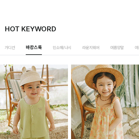
HOT KEYWORD
민소매/나시
가디건
바캉스룩
라운지웨어
여름양말
여