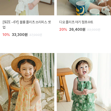
[SIZE ~6Y] 블룸 플리츠 쓰리피스 셋
디오 플리츠 아기 점프수트
업
20%
26,400원
33,000원
10%
33,300원
37,000원