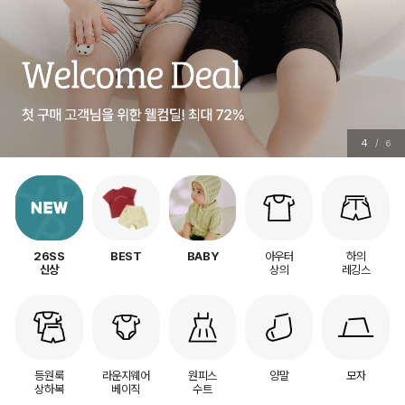
5
/
6
아우터
하의
26SS
BEST
BABY
상의
레깅스
신상
등원룩
라운지웨어
원피스
양말
모자
상하복
베이직
수트