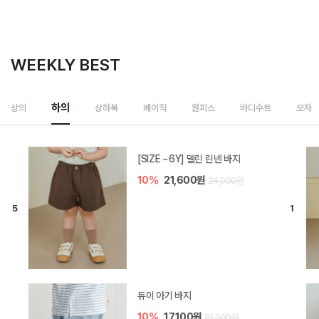
WEEKLY BEST
하의
상의
상하복
베이직
원피스
바디수트
모자
[SIZE ~6Y] 델린 린넨 바지
10%
21,600원
24,000원
듀이 아기 바지
10%
17,100원
19,000원