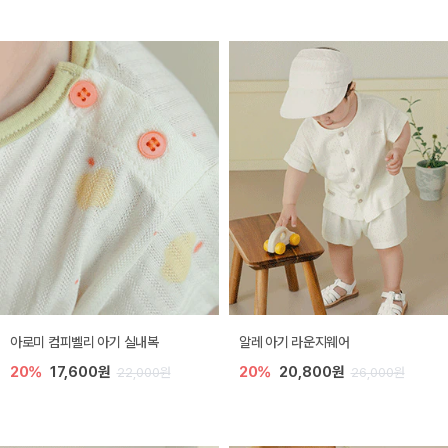
아로미 컴피벨리 아기 실내복
알레 아기 라운지웨어
20%
17,600원
20%
20,800원
22,000원
26,000원