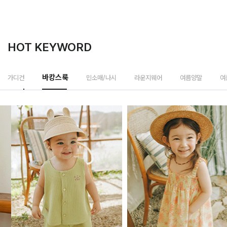
HOT KEYWORD
바캉스룩
가디건
민소매/나시
라운지웨어
여름양말
여