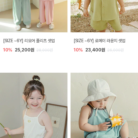
[SIZE ~6Y] 리모어 플리츠 셋업
[SIZE ~6Y] 로메이 라운지 셋업
10%
25,200원
10%
23,400원
28,000원
26,000원