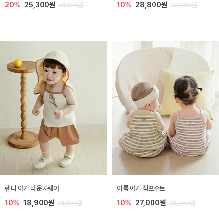
20%
25,300원
10%
28,800원
31,600원
32,000원
렌디 아기 라운지웨어
아롬 아기 점프수트
10%
18,900원
10%
27,000원
21,000원
30,000원