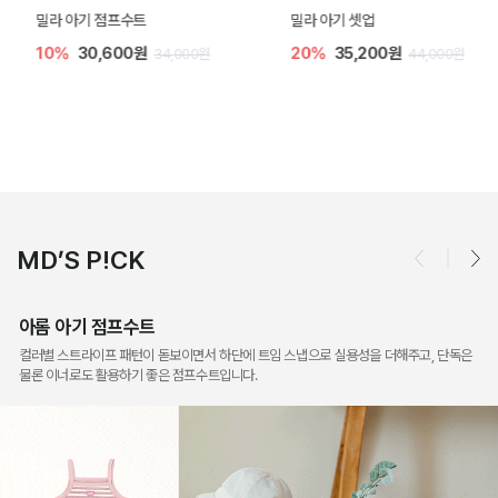
밀라 아기 점프수트
밀라 아기 셋업
10%
30,600원
20%
35,200원
34,000원
44,000원
MD’S P!CK
아롬 아기 점프수트
컬러별 스트라이프 패턴이 돋보이면서 하단에 트임 스냅으로 실용성을 더해주고, 단독은
물론 이너로도 활용하기 좋은 점프수트입니다.