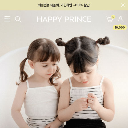
회원전용 아울렛, 가입하면 ~60% 할인!
멤버십 최대 28,000원 혜택
0
10,000
26SS 신상
BEST
BABY[6~12M]
아우터/상의
하의/레깅스