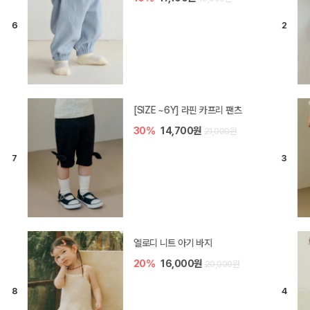
[SIZE ~6Y] 라핀 카프리 팬츠
30%
14,700원
21,000원
엘로디 니트 아기 바지
20%
16,000원
20,000원