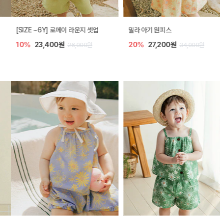
[SIZE ~6Y] 로메이 라운지 셋업
밀라 아기 원피스
10%
23,400원
20%
27,200원
26,000원
34,000원