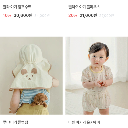
밀라 아기 점프수트
엘리오 아기 블라우스
10%
30,600원
20%
21,600원
34,000원
27,000원
루야 아기 플랩캡
미렐 아기 라운지웨어