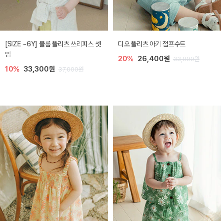
[SIZE ~6Y] 블룸 플리츠 쓰리피스 셋
디오 플리츠 아기 점프수트
업
20%
26,400원
33,000원
10%
33,300원
37,000원