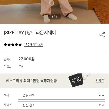
/
1
6
[SIZE ~6Y] 낭트 라운지웨어
175개 리뷰 보기
27,000원
판매가
적립금
1%
색상
사이즈