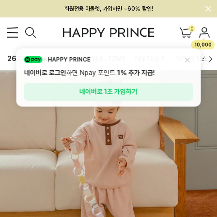
회원전용 아울렛, 가입하면 ~60% 할인!
멤버십 최대 28,000원 혜택
0
10,000
26SS 신상
BEST
BABY[6~12M]
아우터/상의
하의/레깅스
HAPPY PRINCE
네이버로 로그인
하면 Npay 포인트
1%
추가 지급!
네이버로 1초 가입하기