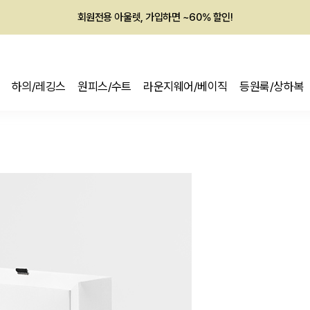
회원전용 아울렛, 가입하면 ~60% 할인!
멤버십 최대 28,000원 혜택
하의/레깅스
원피스/수트
라운지웨어/베이직
등원룩/상하복