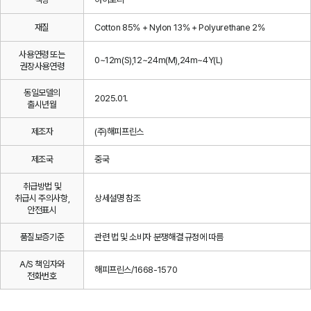
재질
Cotton 85% + Nylon 13% + Polyurethane 2%
사용연령 또는
0~12m(S),12~24m(M),24m~4Y(L)
권장사용연령
동일모델의
2025.01.
출시년월
제조자
(주)해피프린스
제조국
중국
취급방법 및
취급시 주의사항,
상세설명 참조
안전표시
품질보증기준
관련 법 및 소비자 분쟁해결 규정에 따름
A/S 책임자와
해피프린스/1668-1570
전화번호