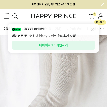
회원전용 아울렛, 가입하면 ~60% 할인!
멤버십 최대 28,000원 혜택
0
10,000
26SS 신상
BEST
BABY[6~12M]
아우터/상의
하의/레깅스
HAPPY PRINCE
네이버로 로그인
하면 Npay 포인트
1%
추가 지급!
네이버로 1초 가입하기