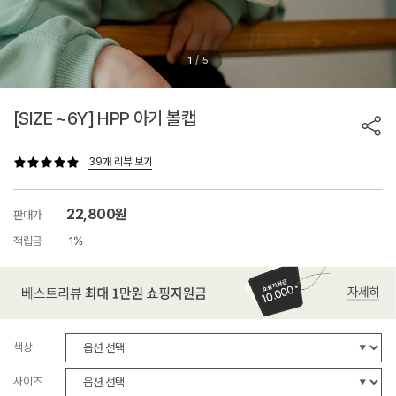
/
1
5
[SIZE ~6Y] HPP 아기 볼캡
39개 리뷰 보기
22,800원
판매가
적립금
1%
색상
사이즈