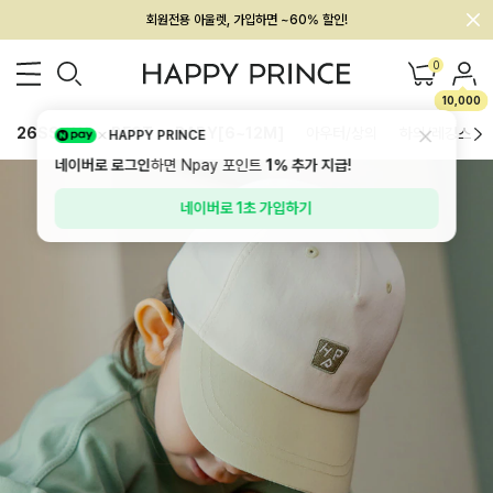
멤버십 최대 28,000원 혜택
0
10,000
26SS 신상
BEST
BABY[6~12M]
아우터/상의
하의/레깅스
HAPPY PRINCE
네이버로 로그인
하면 Npay 포인트
1%
추가 지급!
네이버로 1초 가입하기