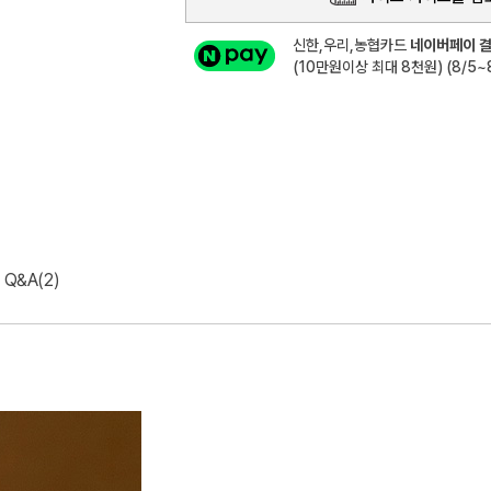
신한,우리,농협카드
네이버페이 결
(10만원이상 최대 8천원) (8/5~8
Q&A(2)