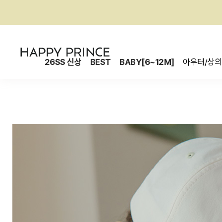
26SS 신상
BEST
BABY[6~12M]
아우터/상의