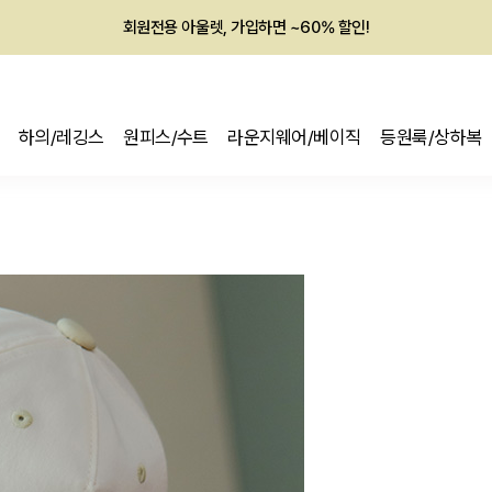
멤버십 최대 28,000원 혜택
하의/레깅스
원피스/수트
라운지웨어/베이직
등원룩/상하복