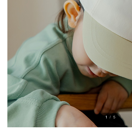
1
5
/