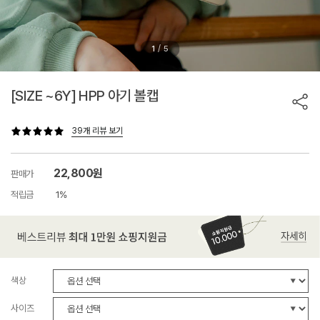
/
1
5
[SIZE ~6Y] HPP 아기 볼캡
39개 리뷰 보기
22,800원
판매가
적립금
1%
색상
사이즈