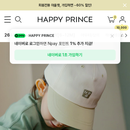
회원전용 아울렛, 가입하면 ~60% 할인!
멤버십 최대 28,000원 혜택
0
10,000
26SS 신상
BEST
BABY[6~12M]
아우터/상의
하의/레깅스
HAPPY PRINCE
네이버로 로그인
하면 Npay 포인트
1%
추가 지급!
네이버로 1초 가입하기