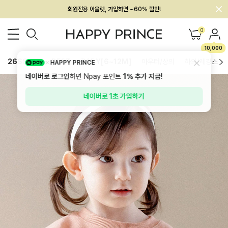
회원전용 아울렛, 가입하면 ~60% 할인!
멤버십 최대 28,000원 혜택
0
10,000
26SS 신상
BEST
BABY[6~12M]
아우터/상의
하의/레깅스
HAPPY PRINCE
네이버로 로그인
하면 Npay 포인트
1%
추가 지급!
네이버로 1초 가입하기