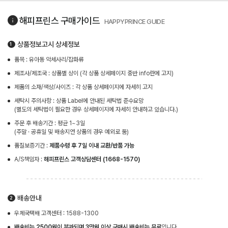
해피프린스
구매가이드
HAPPYPRINCE GUIDE
상품정보고시 상세정보
품목 : 유아동 악세사리/잡화류
제조사/제조국 : 상품별 상이 (각 상품 상세페이지 중반 info란에 고지)
제품의 소재/색상/사이즈 : 각 상품 상세페이지에 자세히 고지
세탁시 주의사항 : 상품 Label에 안내된 세탁법 준수요망
(별도의 세탁법이 필요한 경우 상세페이지에 자세히 안내하고 있습니다.)
주문 후 배송기간 : 평균 1~3일
(주말 · 공휴일 및 배송지연 상품의 경우 예외로 둠)
품질보증기간 :
제품수령 후 7일 이내 교환/반품 가능
A/S책임자 :
해피프린스 고객상담센터 (1668-1570)
배송안내
우체국택배 고객센터 : 1588-1300
배송비는 2500원이 부과되며 3만원 이상 구매시 배송비는 무료
입니다.