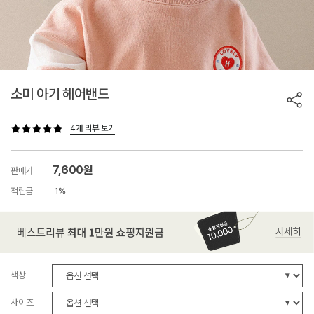
소미 아기 헤어밴드
4개 리뷰 보기
7,600원
판매가
적립금
1%
색상
사이즈