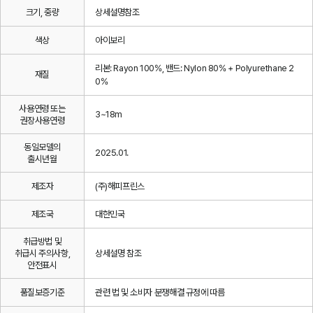
크기, 중량
상세설명참조
색상
아이보리
리본: Rayon 100%, 밴드: Nylon 80% + Polyurethane 2
재질
0%
사용연령 또는
3~18m
권장사용연령
동일모델의
2025.01.
출시년월
제조자
(주)해피프린스
제조국
대한민국
취급방법 및
취급시 주의사항,
상세설명 참조
안전표시
품질보증기준
관련 법 및 소비자 분쟁해결 규정에 따름