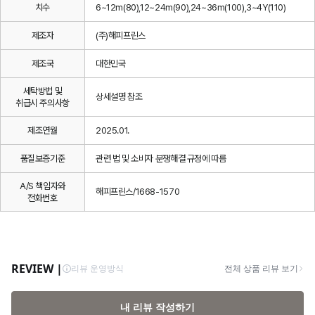
치수
6~12m(80),12~24m(90),24~36m(100),3~4Y(110)
제조자
(주)해피프린스
제조국
대한민국
세탁방법 및
상세설명 참조
취급시 주의사항
제조연월
2025.01.
품질보증기준
관련 법 및 소비자 분쟁해결 규정에 따름
A/S 책임자와
해피프린스/1668-1570
전화번호