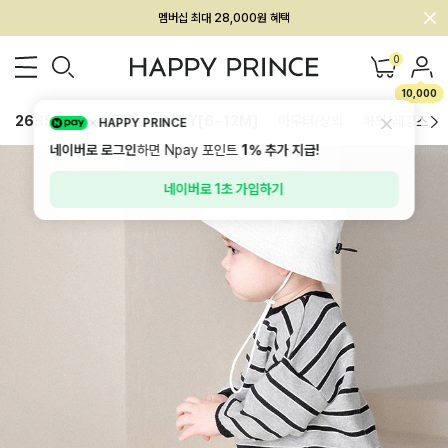
회원전용 아울렛, 가입하면 ~60% 할인!
멤버십 최대 28,000원 혜택
0
10,000
26SS 신상
BEST
BABY[6~12M]
아우터/상의
하의/레깅스
HAPPY PRINCE
네이버로 로그인
하면 Npay 포인트
1%
추가 지급!
네이버로 1초 가입하기