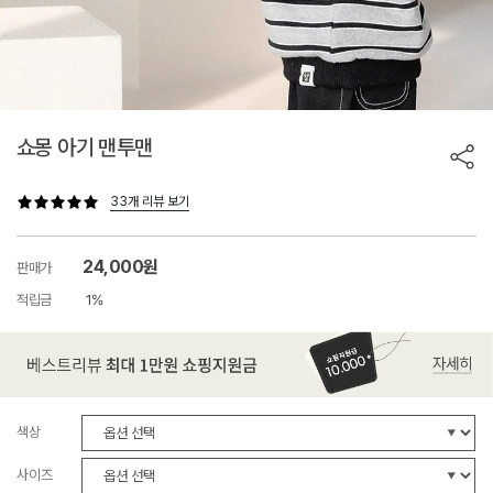
쇼몽 아기 맨투맨
33개 리뷰 보기
24,000원
판매가
적립금
1%
색상
사이즈