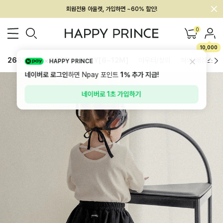
멤버십 최대 28,000원 혜택
0
10,000
26SS 신상
BEST
BABY[6~12M]
아우터/상의
하의/레깅스
HAPPY PRINCE
네이버로 로그인
하면 Npay 포인트
1%
추가 지급!
네이버로 1초 가입하기