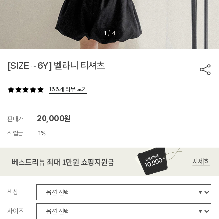
/
1
4
[SIZE ~6Y] 벨라니 티셔츠
166개 리뷰 보기
20,000원
판매가
적립금
1%
색상
사이즈