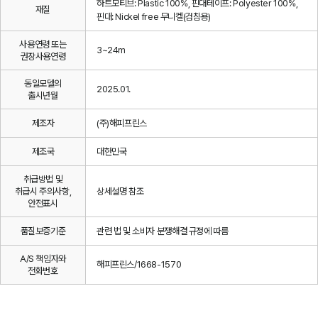
하트모티브: Plastic 100%, 핀대테이프: Polyester 100%,
재질
핀대: Nickel free 무니켈(검침용)
사용연령 또는
3~24m
권장사용연령
동일모델의
2025.01.
출시년월
제조자
(주)해피프린스
제조국
대한민국
취급방법 및
취급시 주의사항,
상세설명 참조
안전표시
품질보증기준
관련 법 및 소비자 분쟁해결 규정에 따름
A/S 책임자와
해피프린스/1668-1570
전화번호