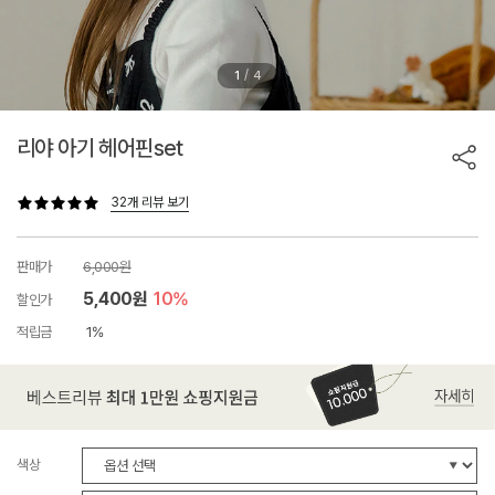
/
1
4
리야 아기 헤어핀set
32개 리뷰 보기
판매가
6,000원
5,400원
10%
할인가
적립금
1%
색상