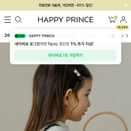
회원전용 아울렛, 가입하면 ~60% 할인!
멤버십 최대 28,000원 혜택
0
10,000
26SS 신상
BEST
BABY[6~12M]
아우터/상의
하의/레깅스
HAPPY PRINCE
네이버로 로그인
하면 Npay 포인트
1%
추가 지급!
네이버로 1초 가입하기