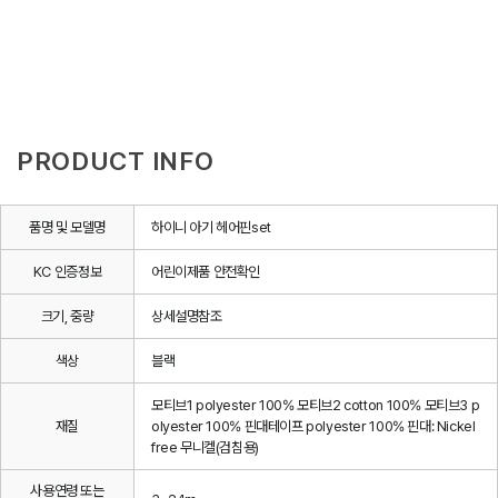
PRODUCT INFO
품명 및 모델명
하이니 아기 헤어핀set
KC 인증정보
어린이제품 안전확인
크기, 중량
상세설명참조
색상
블랙
모티브1 polyester 100% 모티브2 cotton 100% 모티브3 p
재질
olyester 100% 핀대테이프 polyester 100% 핀대: Nickel
free 무니켈(검침용)
사용연령 또는