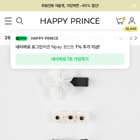
회원전용 아울렛, 가입하면 ~60% 할인!
멤버십 최대 28,000원 혜택
0
10,000
26SS 신상
BEST
BABY[6~12M]
아우터/상의
하의/레깅스
HAPPY PRINCE
네이버로 로그인
하면 Npay 포인트
1%
추가 지급!
네이버로 1초 가입하기