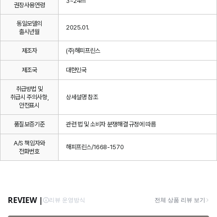
3~24m
권장사용연령
동일모델의
2025.01.
출시년월
제조자
(주)해피프린스
제조국
대한민국
취급방법 및
취급시 주의사항,
상세설명 참조
안전표시
품질보증기준
관련 법 및 소비자 분쟁해결 규정에 따름
A/S 책임자와
해피프린스/1668-1570
전화번호