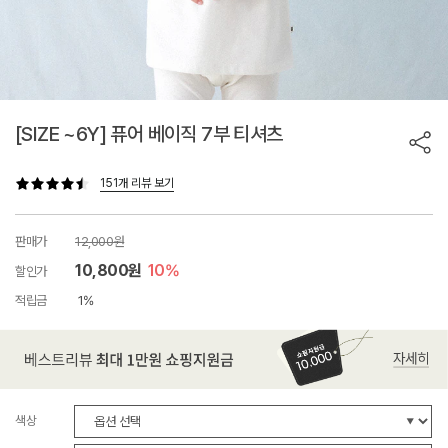
[SIZE ~6Y] 퓨어 베이직 7부 티셔츠
151개 리뷰 보기
판매가
12,000원
10,800원
10%
할인가
적립금
1%
색상