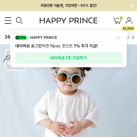
회원전용 아울렛, 가입하면 ~60% 할인!
멤버십 최대 28,000원 혜택
0
10,000
26SS 신상
BEST
BABY[6~12M]
아우터/상의
하의/레깅스
HAPPY PRINCE
네이버로 로그인
하면 Npay 포인트
1%
추가 지급!
네이버로 1초 가입하기