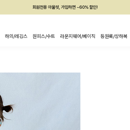
회원전용 아울렛, 가입하면 ~60% 할인!
멤버십 최대 28,000원 혜택
하의/레깅스
원피스/수트
라운지웨어/베이직
등원룩/상하복