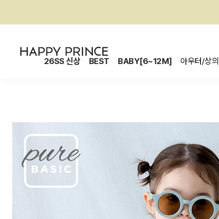
26SS 신상
BEST
BABY[6~12M]
아우터/상의