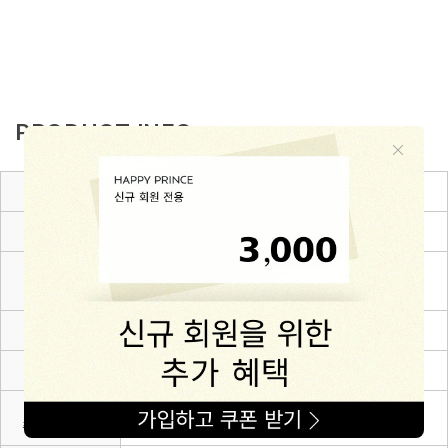
PRODUCT INFO
제품소재
cotton 57% + rayon 38% + polyurethane 5%
색상
화이트,블랙
6~12m(80),12~24m(90),24~36m(100),3~4Y(110),4~
치수
5Y(120),5~6Y(130)
제조자
(주)해피프린스
제조국
대한민국
세탁방법 및
상세설명 참조
취급시 주의사항