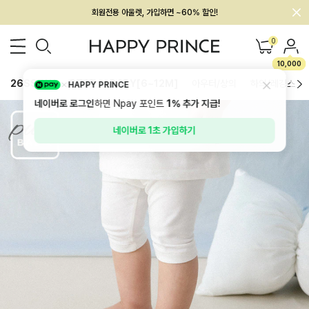
회원전용 아울렛, 가입하면 ~60% 할인!
멤버십 최대 28,000원 혜택
0
10,000
26SS 신상
BEST
BABY[6~12M]
아우터/상의
하의/레깅스
HAPPY PRINCE
네이버로 로그인
하면 Npay 포인트
1%
추가 지급!
네이버로 1초 가입하기