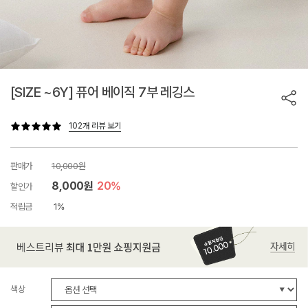
[SIZE ~6Y] 퓨어 베이직 7부 레깅스
102개 리뷰 보기
판매가
10,000원
8,000원
20%
할인가
적립금
1%
색상