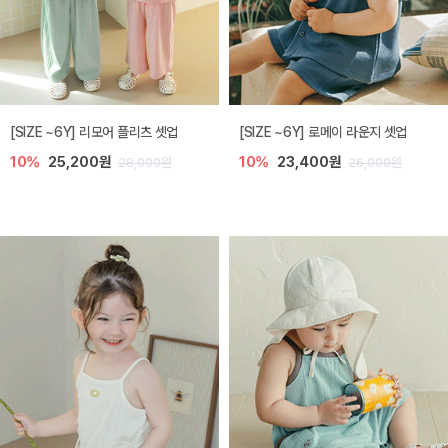
[SIZE ~6Y] 리모어 플리츠 셋업
[SIZE ~6Y] 로메이 라운지 셋업
10%
25,200원
10%
23,400원
28,000원
26,000원