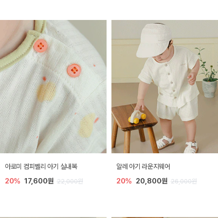
아로미 컴피벨리 아기 실내복
알레 아기 라운지웨어
20%
17,600원
20%
20,800원
22,000원
26,000원