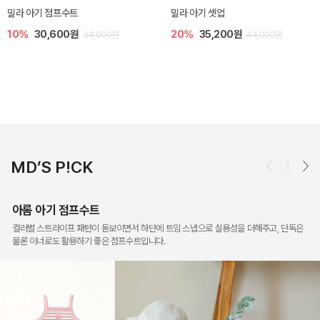
토닉 아기 민소매 티셔츠
베티 니트 아기 민소매 티셔츠
20%
11,200원
10%
24,300원
14,000원
27,000원
MD’S P!CK
아롬 아기 점프수트
컬러별 스트라이프 패턴이 돋보이면서 하단에 트임 스냅으로 실용성을 더해주고, 단독은
물론 이너로도 활용하기 좋은 점프수트입니다.