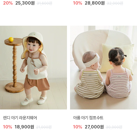
20%
25,300원
10%
28,800원
31,600원
32,000원
렌디 아기 라운지웨어
아롬 아기 점프수트
10%
18,900원
10%
27,000원
21,000원
30,000원