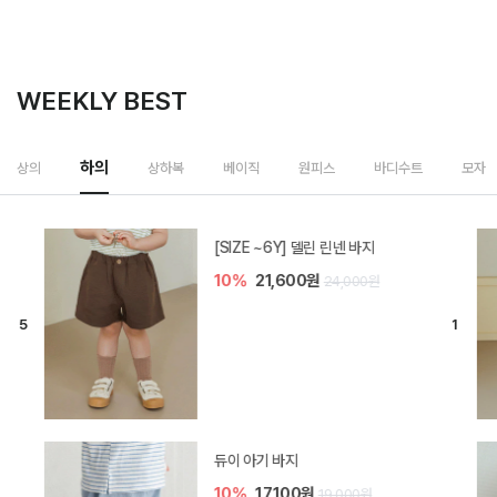
WEEKLY BEST
하의
상의
상하복
베이직
원피스
바디수트
모자
[SIZE ~6Y] 델린 린넨 바지
10%
21,600원
24,000원
듀이 아기 바지
10%
17,100원
19,000원