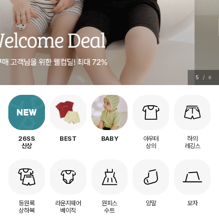
5
/
6
아우터
하의
26SS
BEST
BABY
상의
레깅스
신상
등원룩
라운지웨어
원피스
양말
모자
상하복
베이직
수트