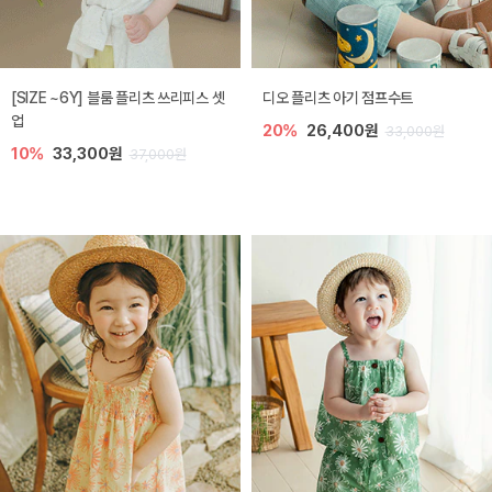
[SIZE ~6Y] 블룸 플리츠 쓰리피스 셋
디오 플리츠 아기 점프수트
업
20%
26,400원
33,000원
10%
33,300원
37,000원