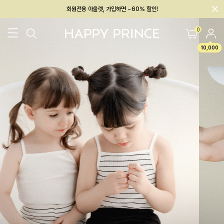
회원전용 아울렛, 가입하면 ~60% 할인!
멤버십 최대 28,000원 혜택
0
10,000
26SS 신상
BEST
BABY[6~12M]
아우터/상의
하의/레깅스