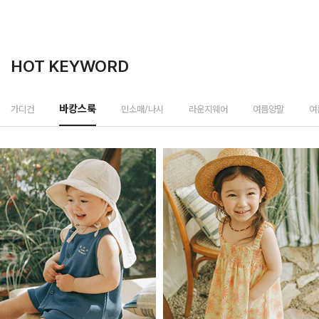
HOT KEYWORD
민소매/나시
가디건
바캉스룩
라운지웨어
여름양말
여