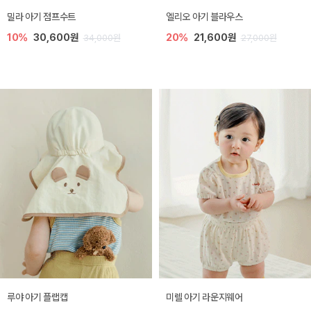
밀라 아기 점프수트
엘리오 아기 블라우스
10%
30,600원
20%
21,600원
34,000원
27,000원
루야 아기 플랩캡
미렐 아기 라운지웨어