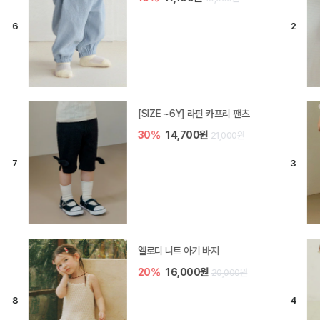
[SIZE ~6Y] 라핀 카프리 팬츠
30%
14,700원
21,000원
엘로디 니트 아기 바지
20%
16,000원
20,000원