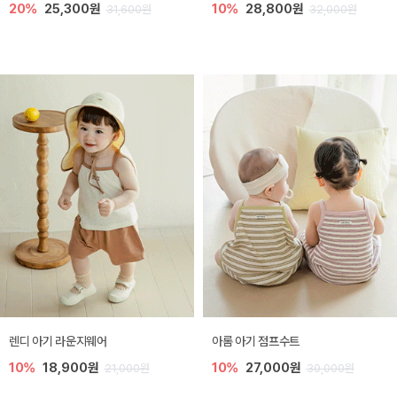
20%
25,300원
10%
28,800원
31,600원
32,000원
렌디 아기 라운지웨어
아롬 아기 점프수트
10%
18,900원
10%
27,000원
21,000원
30,000원