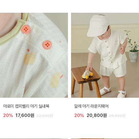
아로미 컴피벨리 아기 실내복
알레 아기 라운지웨어
20%
17,600원
20%
20,800원
22,000원
26,000원