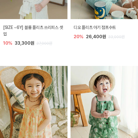
[SIZE ~6Y] 블룸 플리츠 쓰리피스 셋
디오 플리츠 아기 점프수트
업
20%
26,400원
33,000원
10%
33,300원
37,000원