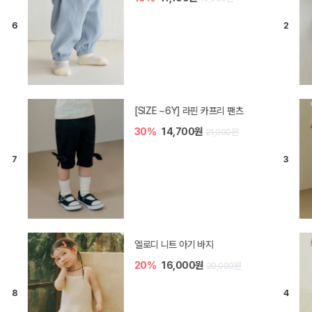
[SIZE ~6Y] 라핀 카프리 팬츠
30%
14,700원
21,000원
엘로디 니트 아기 바지
20%
16,000원
20,000원