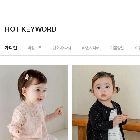
HOT KEYWORD
바캉스룩
가디건
민소매/나시
라운지웨어
여름양말
여