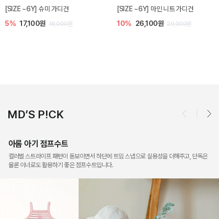
밀라 아기 점프수트
밀라 아기 셋업
10%
30,600원
20%
35,200원
34,000원
44,000원
MD’S P!CK
아롬 아기 점프수트
컬러별 스트라이프 패턴이 돋보이면서 하단에 트임 스냅으로 실용성을 더해주고, 단독은
물론 이너로도 활용하기 좋은 점프수트입니다.