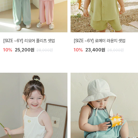
[SIZE ~6Y] 리모어 플리츠 셋업
[SIZE ~6Y] 로메이 라운지 셋업
10%
25,200원
10%
23,400원
28,000원
26,000원