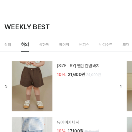
WEEKLY BEST
하의
상의
상하복
베이직
원피스
바디수트
모자
[SIZE ~6Y] 델린 린넨 바지
10%
21,600원
24,000원
듀이 아기 바지
10%
17,100원
19,000원