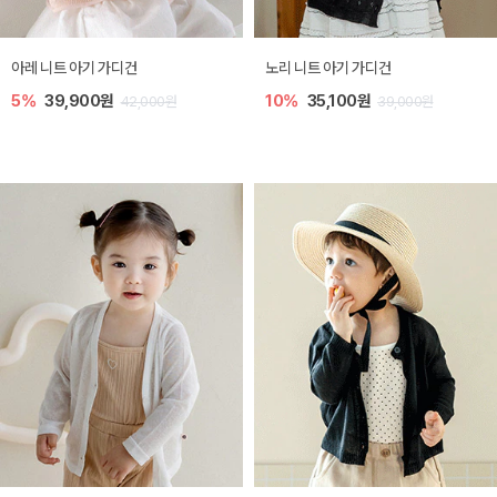
[SIZE ~6Y] 로메이 라운지 셋업
밀라 아기 원피스
10%
23,400원
20%
27,200원
26,000원
34,000원