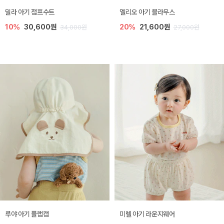
밀라 아기 점프수트
엘리오 아기 블라우스
10%
30,600원
20%
21,600원
34,000원
27,000원
루야 아기 플랩캡
미렐 아기 라운지웨어