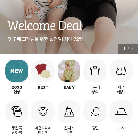
5
/
6
아우터
하의
26SS
BEST
BABY
상의
레깅스
신상
등원룩
라운지웨어
원피스
양말
모자
상하복
베이직
수트