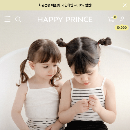
회원전용 아울렛, 가입하면 ~60% 할인!
멤버십 최대 28,000원 혜택
0
10,000
26SS 신상
BEST
BABY[6~12M]
아우터/상의
하의/레깅스