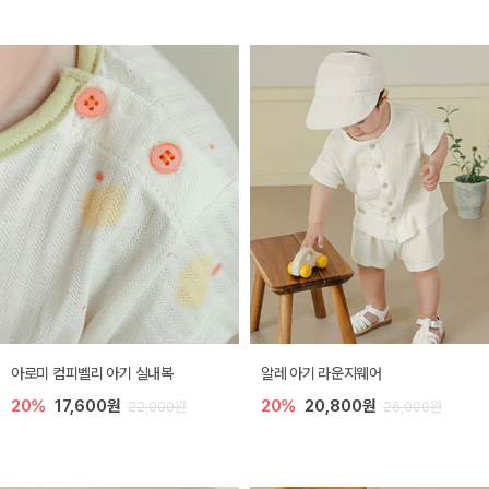
아로미 컴피벨리 아기 실내복
알레 아기 라운지웨어
20%
17,600원
20%
20,800원
22,000원
26,000원