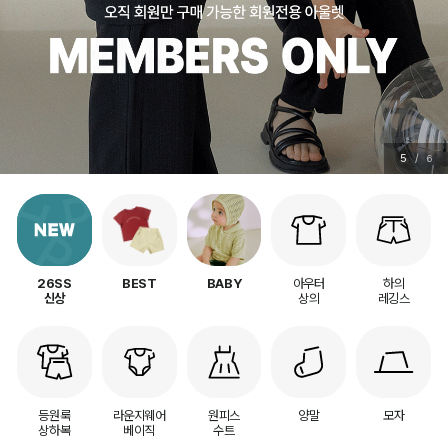
5
/
6
아우터
하의
26SS
BEST
BABY
상의
레깅스
신상
등원룩
라운지웨어
원피스
양말
모자
상하복
베이직
수트