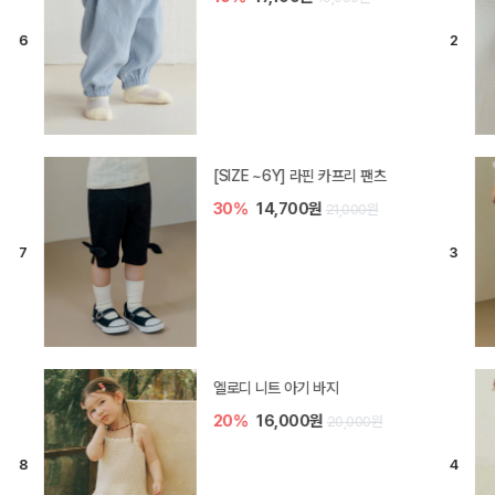
[SIZE ~6Y] 라핀 카프리 팬츠
30%
14,700원
21,000원
엘로디 니트 아기 바지
20%
16,000원
20,000원