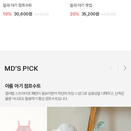
토닉 아기 민소매 티셔츠
베티 니트 아기 민소매 티셔츠
20%
11,200원
10%
24,300원
14,000원
27,000원
MD’S P!CK
아롬 아기 점프수트
컬러별 스트라이프 패턴이 돋보이면서 하단에 트임 스냅으로 실용성을 더해주고, 단독은
물론 이너로도 활용하기 좋은 점프수트입니다.