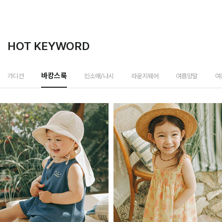
HOT KEYWORD
민소매/나시
가디건
바캉스룩
라운지웨어
여름양말
여