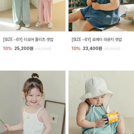
[SIZE ~6Y] 리모어 플리츠 셋업
[SIZE ~6Y] 로메이 라운지 셋업
10%
25,200원
10%
23,400원
28,000원
26,000원