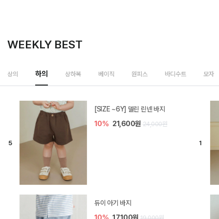
WEEKLY BEST
하의
상의
상하복
베이직
원피스
바디수트
모자
[SIZE ~6Y] 델린 린넨 바지
10%
21,600원
24,000원
듀이 아기 바지
10%
17,100원
19,000원