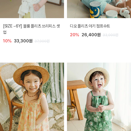
[SIZE ~6Y] 블룸 플리츠 쓰리피스 셋
디오 플리츠 아기 점프수트
업
20%
26,400원
33,000원
10%
33,300원
37,000원