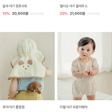
밀라 아기 점프수트
엘리오 아기 블라우스
10%
30,600원
20%
21,600원
34,000원
27,000원
루야 아기 플랩캡
미렐 아기 라운지웨어