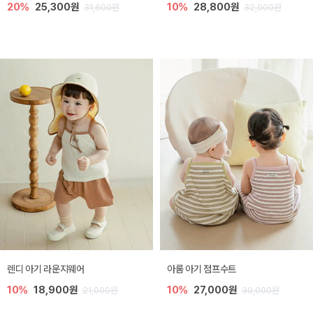
20%
25,300원
10%
28,800원
31,600원
32,000원
렌디 아기 라운지웨어
아롬 아기 점프수트
10%
18,900원
10%
27,000원
21,000원
30,000원