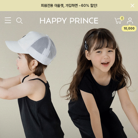
회원전용 아울렛, 가입하면 ~60% 할인!
멤버십 최대 28,000원 혜택
0
10,000
26SS 신상
BEST
BABY[6~12M]
아우터/상의
하의/레깅스