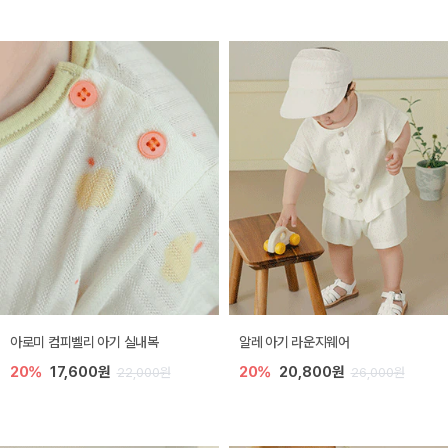
아로미 컴피벨리 아기 실내복
알레 아기 라운지웨어
20%
17,600원
20%
20,800원
22,000원
26,000원