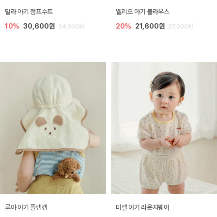
밀라 아기 점프수트
엘리오 아기 블라우스
10%
30,600원
20%
21,600원
34,000원
27,000원
루야 아기 플랩캡
미렐 아기 라운지웨어