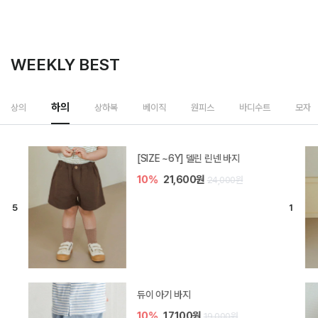
WEEKLY BEST
상하복
상의
하의
베이직
원피스
바디수트
모자
밀라 아기 셋업
20%
35,200원
44,000원
브렌 아기 블라우스 세트
10%
36,900원
41,000원