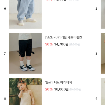
[SIZE ~6Y] 오뎃 라운지웨어
10%
20,700원
23,000원
[SIZE ~6Y] 블룸 플리츠 쓰리피스
셋업
10%
33,300원
37,000원