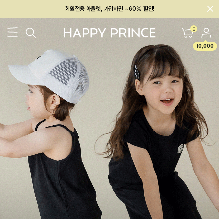
회원전용 아울렛, 가입하면 ~60% 할인!
멤버십 최대 28,000원 혜택
0
10,000
26SS 신상
BEST
BABY[6~12M]
아우터/상의
하의/레깅스