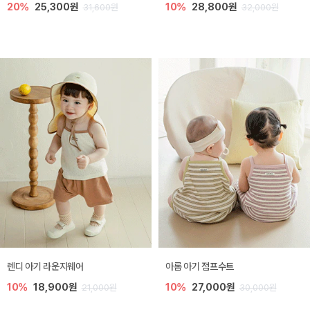
20%
25,300원
10%
28,800원
31,600원
32,000원
렌디 아기 라운지웨어
아롬 아기 점프수트
10%
18,900원
10%
27,000원
21,000원
30,000원