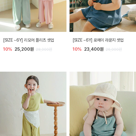
[SIZE ~6Y] 리모어 플리츠 셋업
[SIZE ~6Y] 로메이 라운지 셋업
10%
25,200원
10%
23,400원
28,000원
26,000원