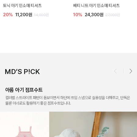
토닉 아기 민소매 티셔츠
베티 니트 아기 민소매 티셔츠
20%
11,200원
10%
24,300원
14,000원
27,000원
MD’S P!CK
아롬 아기 점프수트
컬러별 스트라이프 패턴이 돋보이면서 하단에 트임 스냅으로 실용성을 더해주고, 단독은
물론 이너로도 활용하기 좋은 점프수트입니다.