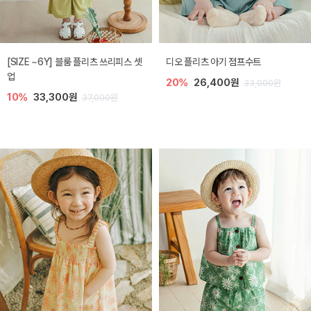
[SIZE ~6Y] 블룸 플리츠 쓰리피스 셋
디오 플리츠 아기 점프수트
업
20%
26,400원
33,000원
10%
33,300원
37,000원