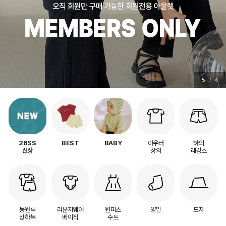
5
/
6
아우터
하의
26SS
BEST
BABY
상의
레깅스
신상
등원룩
라운지웨어
원피스
양말
모자
상하복
베이직
수트