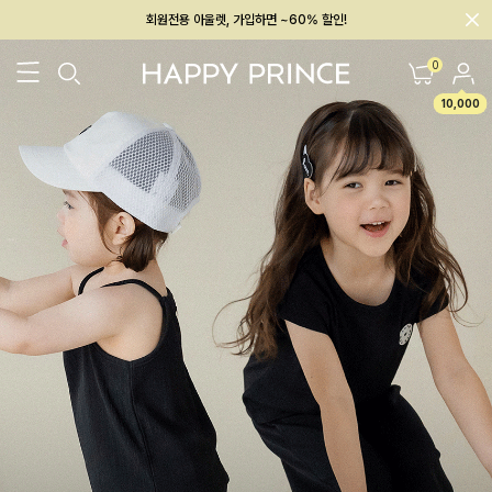
회원전용 아울렛, 가입하면 ~60% 할인!
멤버십 최대 28,000원 혜택
0
10,000
26SS 신상
BEST
BABY[6~12M]
아우터/상의
하의/레깅스