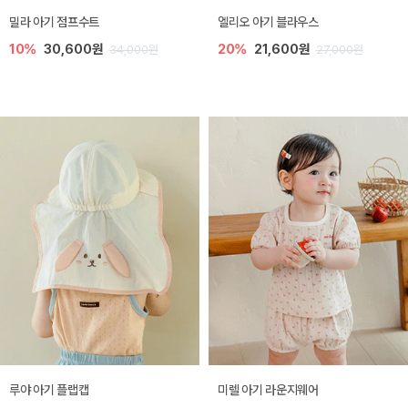
밀라 아기 점프수트
엘리오 아기 블라우스
10%
30,600원
20%
21,600원
34,000원
27,000원
루야 아기 플랩캡
미렐 아기 라운지웨어