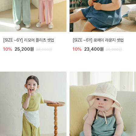
[SIZE ~6Y] 리모어 플리츠 셋업
[SIZE ~6Y] 로메이 라운지 셋업
10%
25,200원
10%
23,400원
28,000원
26,000원