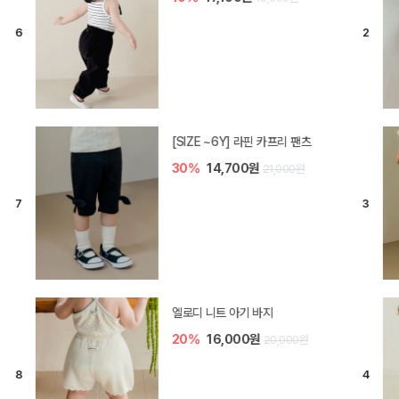
[SIZE ~6Y] 라핀 카프리 팬츠
30%
14,700원
21,000원
엘로디 니트 아기 바지
20%
16,000원
20,000원