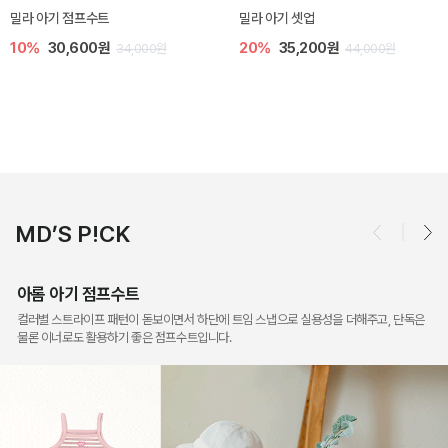
토닉 아기 민소매 티셔츠
베티 니트 아기 민소매 티셔츠
20%
11,200원
10%
24,300원
14,000원
27,000원
MD’S P!CK
아롬 아기 점프수트
컬러별 스트라이프 패턴이 돋보이면서 하단에 트임 스냅으로 실용성을 더해주고, 단독은
물론 이너로도 활용하기 좋은 점프수트입니다.