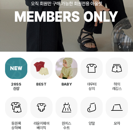
5
/
6
아우터
하의
26SS
BEST
BABY
상의
레깅스
신상
등원룩
라운지웨어
원피스
양말
모자
상하복
베이직
수트