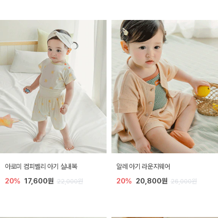
아로미 컴피벨리 아기 실내복
알레 아기 라운지웨어
20%
17,600원
20%
20,800원
22,000원
26,000원