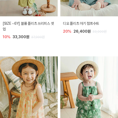
[SIZE ~6Y] 블룸 플리츠 쓰리피스 셋
디오 플리츠 아기 점프수트
업
20%
26,400원
33,000원
10%
33,300원
37,000원