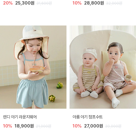
20%
25,300원
10%
28,800원
31,600원
32,000원
렌디 아기 라운지웨어
아롬 아기 점프수트
10%
18,900원
10%
27,000원
21,000원
30,000원