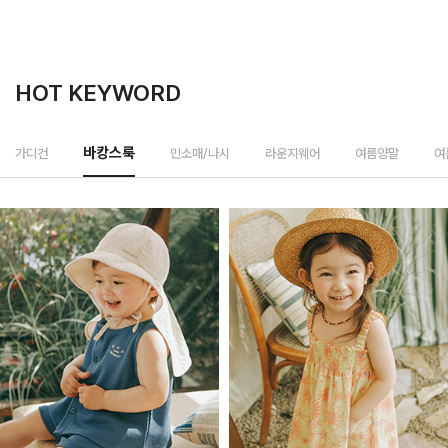
HOT KEYWORD
민소매/나시
가디건
바캉스룩
라운지웨어
여름양말
여