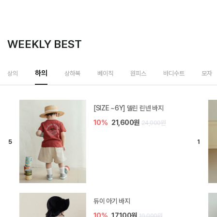
WEEKLY BEST
하의
상의
상하복
베이직
원피스
바디수트
모자
[SIZE ~6Y] 델린 린넨 바지
10%
21,600원
24,000원
듀이 아기 바지
10%
17,100원
19,000원